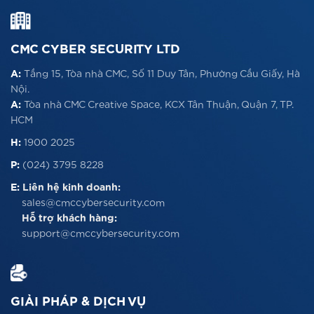
CMC CYBER SECURITY LTD
A:
Tầng 15, Tòa nhà CMC, Số 11 Duy Tân, Phường Cầu Giấy, Hà
Nội.
A:
Tòa nhà CMC Creative Space, KCX Tân Thuận, Quận 7, TP.
HCM
H:
1900 2025
P:
(024) 3795 8228
E:
Liên hệ kinh doanh:
sales@cmccybersecurity.com
Hỗ trợ khách hàng:
support@cmccybersecurity.com
GIẢI PHÁP & DỊCH VỤ