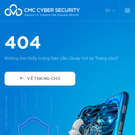
Chuyển
đến
VI
nội
dung
404
Không tìm thấy trang bạn cần. Quay trở lại Trang chủ?
VỀ TRANG CHỦ