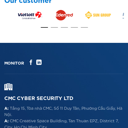
Our customer
MONITOR
CMC CYBER SECURITY LTD
A:
Tầng 15, Tòa nhà CMC, Số 11 Duy Tân, Phường Cầu Giấy, Hà
Nội.
A:
CMC Creative Space Building, Tan Thuan EPZ, District 7,
City. Ho Chi Minh City