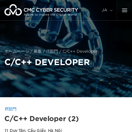
コ
ン
JA
テ
ン
ツ
に
ス
キ
ホームページ
/
募集
/
IT部門
/
C/C++ Developer
ッ
C/C++ DEVELOPER
プ
IT部門
C/C++ Developer (2)
11 Duy Tân, Cầu Giấy, Hà Nội