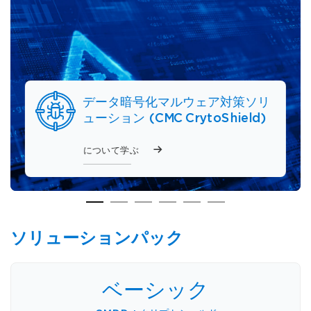
ソリューション ソフトウェアが
データ暗号化マルウェア対策ソリ
マルウェア防止および集中管理
ウェブサイト保護ファイアウォ
CMC 情報セキュリティ管理お
ウイルス対策ソフト
キュリティの脆弱性を自動的に
ューション (CMC CrytoShield)
(CMDD) ソリューション
ル (WAF) ソリューション
び監視システム ソフトウェア
CMC は
価 CMC
について学ぶ
について学ぶ
について学ぶ
について学ぶ
について学ぶ
について学ぶ
ソリューションパック
ベーシック