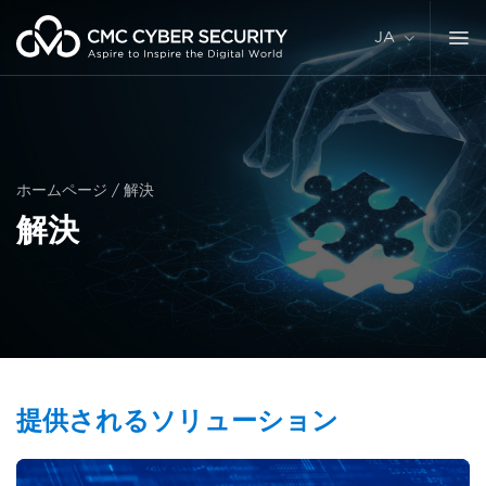
コ
ン
JA
テ
ン
ツ
に
ス
キ
ホームページ
/
解決
ッ
解決
プ
提供されるソリューション