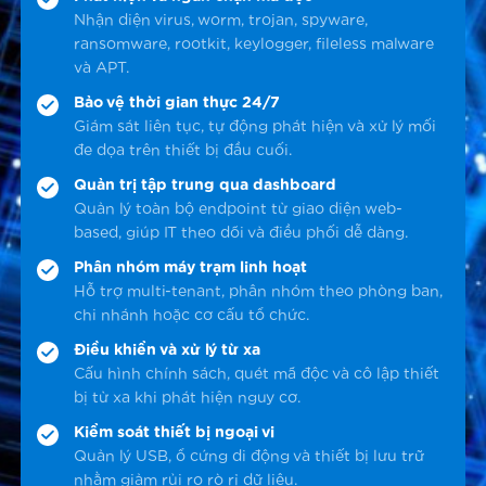
Nhận diện virus, worm, trojan, spyware,
ransomware, rootkit, keylogger, fileless malware
và APT.
Bảo vệ thời gian thực 24/7
Giám sát liên tục, tự động phát hiện và xử lý mối
đe dọa trên thiết bị đầu cuối.
Quản trị tập trung qua dashboard
Quản lý toàn bộ endpoint từ giao diện web-
based, giúp IT theo dõi và điều phối dễ dàng.
Phân nhóm máy trạm linh hoạt
Hỗ trợ multi-tenant, phân nhóm theo phòng ban,
chi nhánh hoặc cơ cấu tổ chức.
Điều khiển và xử lý từ xa
Cấu hình chính sách, quét mã độc và cô lập thiết
bị từ xa khi phát hiện nguy cơ.
Kiểm soát thiết bị ngoại vi
Quản lý USB, ổ cứng di động và thiết bị lưu trữ
nhằm giảm rủi ro rò rỉ dữ liệu.