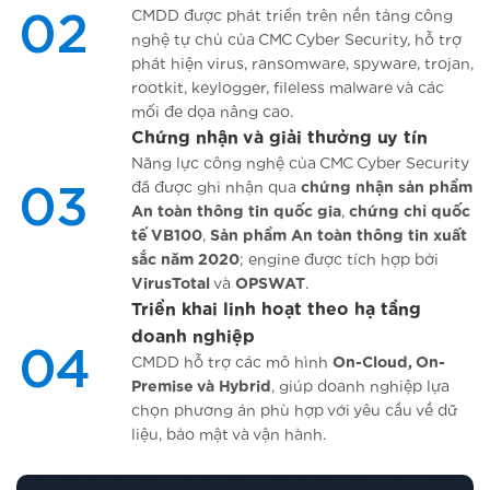
CMDD được phát triển trên nền tảng công
02
nghệ tự chủ của CMC Cyber Security, hỗ trợ
phát hiện virus, ransomware, spyware, trojan,
rootkit, keylogger, fileless malware và các
mối đe dọa nâng cao.
Chứng nhận và giải thưởng uy tín
Năng lực công nghệ của CMC Cyber Security
đã được ghi nhận qua
chứng nhận sản phẩm
03
An toàn thông tin quốc gia
,
chứng chỉ quốc
tế VB100
,
Sản phẩm An toàn thông tin xuất
sắc năm 2020
; engine được tích hợp bởi
VirusTotal
và
OPSWAT
.
Triển khai linh hoạt theo hạ tầng
doanh nghiệp
04
CMDD hỗ trợ các mô hình
On-Cloud, On-
Premise và Hybrid
, giúp doanh nghiệp lựa
chọn phương án phù hợp với yêu cầu về dữ
liệu, bảo mật và vận hành.