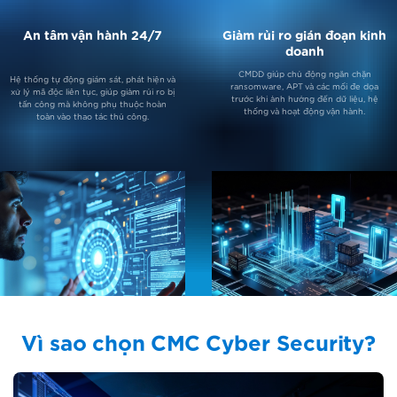
An tâm vận hành 24/7
Giảm rủi ro gián đoạn kinh
doanh
CMDD giúp chủ động ngăn chặn
Hệ thống tự động giám sát, phát hiện và
ransomware, APT và các mối đe dọa
xử lý mã độc liên tục, giúp giảm rủi ro bị
trước khi ảnh hưởng đến dữ liệu, hệ
tấn công mà không phụ thuộc hoàn
thống và hoạt động vận hành.
toàn vào thao tác thủ công.
Vì sao chọn CMC Cyber Security?
Kiểm soát tập trung, giảm
Linh hoạt theo đặc thù
tải cho IT
doanh nghiệp