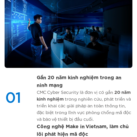
Đội ngũ IT có thể quản lý endpoint,
Hỗ trợ On-Cloud, On-Premise và Hybrid,
chính sách, thiết bị ngoại vi và truy cập
phù hợp với nhiều mô hình hạ tầng, yêu
web trên một nền tảng duy nhất.
cầu bảo mật và quy mô tổ chức khác
nhau.
Gần 20 năm kinh nghiệm trong an
ninh mạng
CMC Cyber Security là đơn vị có gần
20 năm
01
kinh nghiệm
trong nghiên cứu, phát triển và
triển khai các giải pháp an toàn thông tin,
đặc biệt trong lĩnh vực phòng chống mã độc
và bảo vệ thiết bị đầu cuối.
Công nghệ Make in Vietnam, làm chủ
lõi phát hiện mã độc