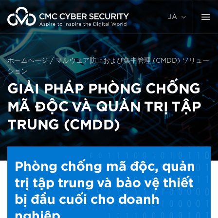
コ
ン
JA
テ
ン
ツ
に
ホームページ
/
マルウェア防止および集中管理 (CMDD) ソリュー
ス
ション
キ
GIẢI PHÁP PHÒNG CHỐNG
ッ
プ
MÃ ĐỘC VÀ QUẢN TRỊ TẬP
TRUNG (CMDD)
Phòng chống mã độc, quản
trị tập trung và bảo vệ thiết
bị đầu cuối cho doanh
nghiệp