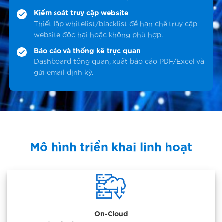
Kiểm soát truy cập website
Thiết lập whitelist/blacklist để hạn chế truy cập
website độc hại hoặc không phù hợp.
Báo cáo và thống kê trực quan
Dashboard tổng quan, xuất báo cáo PDF/Excel và
gửi email định kỳ.
Mô hình triển khai linh hoạt
On-Cloud