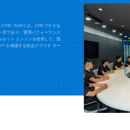
MC WAF) は、CMC CS が企
一部であり、運用パフォーマンス
ールセット エンジンを使用して、既
PI を保護する統合クラウド サー