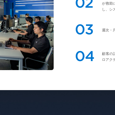
02
が救助
し、シ
03
週次・
04
顧客の
ロアク