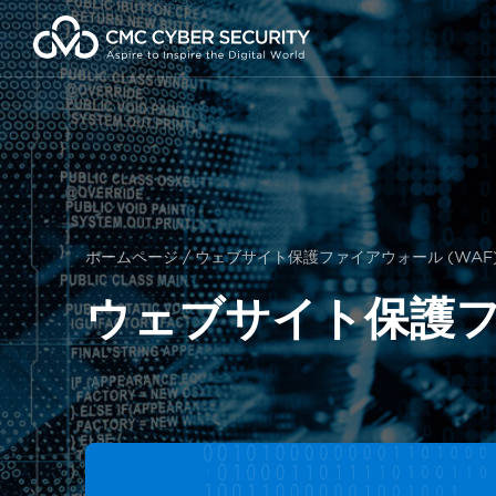
コ
ン
テ
ン
ツ
に
ス
キ
ッ
プ
ホームページ
/
ウェブサイト保護ファイアウォール (WAF
ウェブサイト保護フ