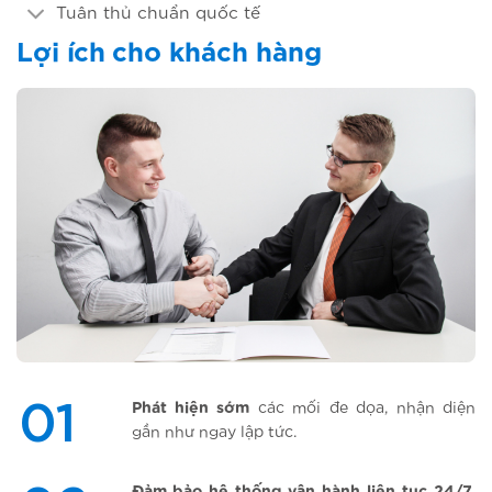
Tuân thủ chuẩn quốc tế
Lợi ích cho khách hàng
01
Phát
hiện
sớm
các
mối
đe
dọa
,
nhận
diện
gần
như
ngay
lập
tức
.