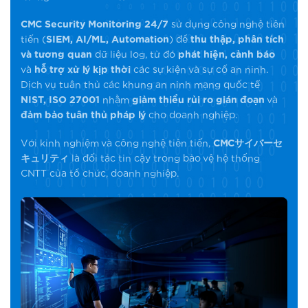
CMC Security Monitoring 24/7
sử dụng công nghệ tiên
tiến (
SIEM, AI/ML, Automation
) để
thu thập, phân tích
và tương quan
dữ liệu log, từ đó
phát hiện, cảnh báo
và
hỗ trợ xử lý kịp thời
các sự kiện và sự cố an ninh.
Dịch vụ tuân thủ các khung an ninh mạng quốc tế
NIST, ISO 27001
nhằm
giảm thiểu rủi ro gián đoạn
và
đảm bảo tuân thủ pháp lý
cho doanh nghiệp.
Với kinh nghiệm và công nghệ tiên tiến,
CMCサイバーセ
キュリティ
là đối tác tin cậy trong bảo vệ hệ thống
CNTT của tổ chức, doanh nghiệp.