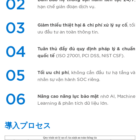
02
Đảm
bảo
hệ
thống
vận
hành
liên
tục
24/7
,
hạn
chế
gián
đoạn
dịch
vụ
.
03
Giảm
thiểu
thiệt
hại
& chi
phí
xử
lý
sự
cố
,
tối
ưu
đầu
tư
an
toàn
thông
tin.
04
Tuân
thủ
đầy
đủ
quy
định
pháp
lý
&
chuẩn
quốc
tế
(ISO 27001, PCI DSS, NIST CSF).
05
Tối
ưu
chi
phí
,
không
cần
đầu
tư
hạ
tầng
và
nhân
sự
vận
hành
SOC
riêng
.
06
Nâng
cao
năng
lực
bảo
mật
nhờ
AI, Machine
Learning &
phân
tích
dữ
liệu
lớn
.
導入プロセス