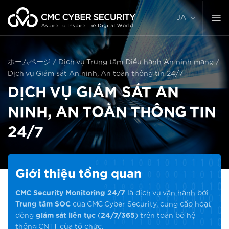
コ
ン
JA
テ
ン
ツ
に
ホームページ
/
Dịch vụ Trung tâm Điều hành An ninh mạng
/
ス
Dịch vụ Giám sát An ninh, An toàn thông tin 24/7
キ
DỊCH VỤ GIÁM SÁT AN
ッ
プ
NINH, AN TOÀN THÔNG TIN
24/7
Giới thiệu tổng quan
CMC Security Monitoring 24/7
là dịch vụ vận hành bởi
Trung tâm SOC
của CMC Cyber Security, cung cấp hoạt
động
giám sát liên tục
(
24/7/365
) trên toàn bộ hệ
thống CNTT của tổ chức.