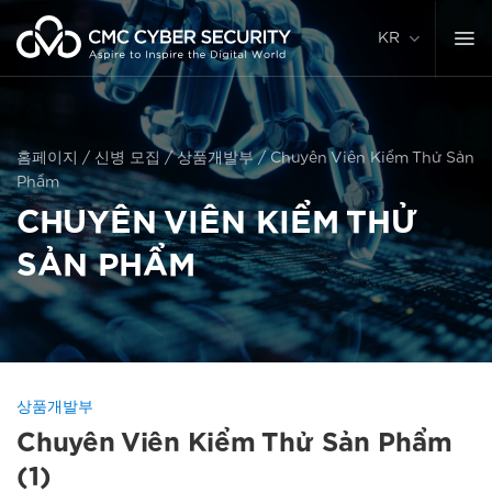
콘
텐
KR
츠
로
건
너
뛰
홈페이지
/
신병 모집
/
상품개발부
/
Chuyên Viên Kiểm Thử Sản
기
Phẩm
CHUYÊN VIÊN KIỂM THỬ
SẢN PHẨM
상품개발부
Chuyên Viên Kiểm Thử Sản Phẩm
(1)