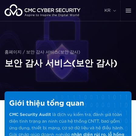
콘
텐
KR
츠
로
건
너
뛰
기
홈페이지
/
보안 감사 서비스(보안 감사)
보안 감사 서비스(보안 감사)
Giới thiệu tổng quan
CMC Security Audit
là dịch vụ kiểm tra, đánh giá toàn
diện tình trạng an ninh của hệ thống CNTT, bao gồm
ứng dụng, thiết bị mạng, cơ sở dữ liệu và hệ điều hành.
Giải pháp giúp doanh nghiệp
nhận diện rủi ro, lỗ hổng