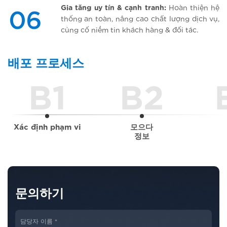
Gia
tăng
uy
tín
&
cạnh
tranh
:
Hoàn
thiện
hệ
06
thống
an
toàn
,
nâng
cao
chất
lượng
dịch
vụ
,
củng
cố
niềm
tin
khách
hàng
&
đối
tác
.
배포 프로세스
B1
B2
Xác định phạm vi
모으다
정보
문의하기