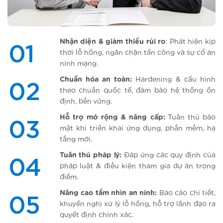
Nhận
diện
&
giảm
thiểu
rủi
ro
:
Phát
hiện
kịp
01
thời
lỗ
hổng
,
ngăn
chặn
tấn
công
và
sự
cố
an
ninh
mạng
.
Chuẩn
hóa
an
toàn
:
Hardening &
cấu
hình
02
theo
chuẩn
quốc
tế
,
đảm
bảo
hệ
thống
ổn
định
,
bền
vững
.
Hỗ
trợ
mở
rộng
&
nâng
cấp
:
Tuân
thủ
bảo
03
mật
khi
triển
khai
ứng
dụng
,
phần
mềm
,
hạ
tầng
mới
.
Tuân
thủ
pháp
lý
:
Đáp
ứng
các
quy
định
của
04
pháp
luật
&
điều
kiện
tham
gia
dự
án
trọng
điểm
.
Nâng
cao
tầm
nhìn
an
ninh
:
Báo
cáo
chi
tiết
,
05
khuyến
nghị
xử
lý
lỗ
hổng
,
hỗ
trợ
lãnh
đạo
ra
quyết
định
chính
xác
.