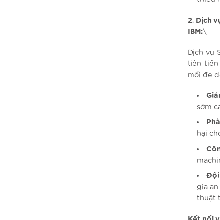
2. Dịch 
IBM:
\
Dịch vụ 
tiên tiế
mối đe d
Giá
sớm cá
Phả
hại ch
Côn
machin
Đội
gia an
thuật 
Kết nối v