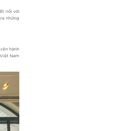
t nối với
 ra những
trên hành
 Việt Nam