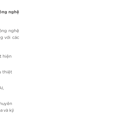
công nghệ
công nghệ
g với các
t hiện
u thiệt
I,
.
chuyên
a và kỹ