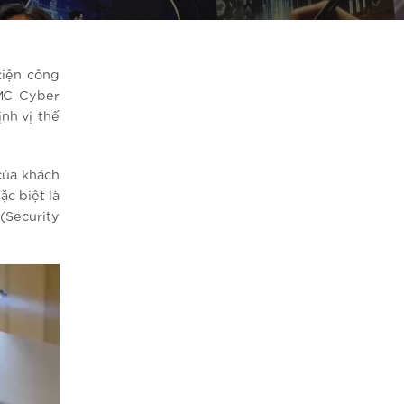
kiện công
MC Cyber
nh vị thế
của khách
ặc biệt là
(Security