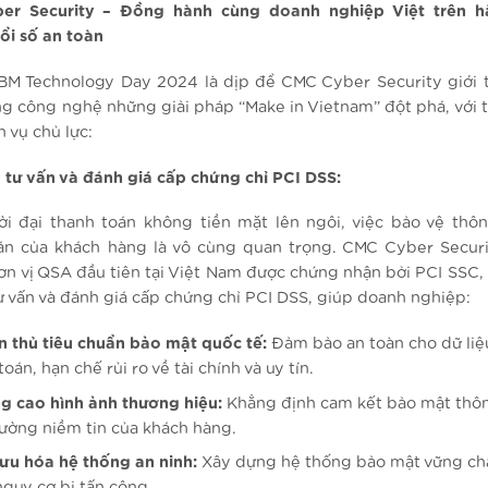
er Security – Đồng hành cùng doanh nghiệp Việt trên hà
ổi số an toàn
IBM Technology Day 2024 là dịp để CMC Cyber Security giới 
g công nghệ những giải pháp “Make in Vietnam” đột phá, với 
h vụ chủ lực:
ụ tư vấn và đánh giá cấp chứng chỉ PCI DSS:
ời đại thanh toán không tiền mặt lên ngôi, việc bảo vệ thôn
án của khách hàng là vô cùng quan trọng. CMC Cyber Securit
đơn vị QSA đầu tiên tại Việt Nam được chứng nhận bởi PCI SSC,
ư vấn và đánh giá cấp chứng chỉ PCI DSS, giúp doanh nghiệp:
n thủ tiêu chuẩn bảo mật quốc tế:
Đảm bảo an toàn cho dữ liệ
oán, hạn chế rủi ro về tài chính và uy tín.
g cao hình ảnh thương hiệu:
Khẳng định cam kết bảo mật thôn
ường niềm tin của khách hàng.
 ưu hóa hệ thống an ninh:
Xây dựng hệ thống bảo mật vững ch
nguy cơ bị tấn công.