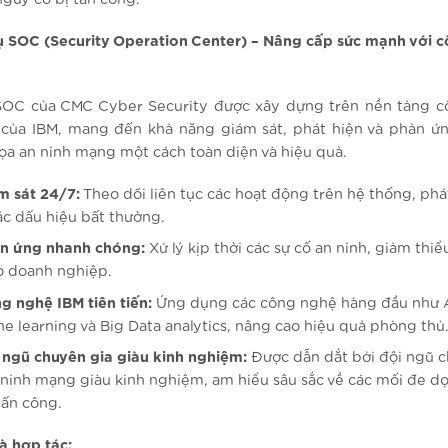
vụ SOC (Security Operation Center) – Nâng cấp sức mạnh với 
SOC của CMC Cyber Security được xây dựng trên nền tảng 
n của IBM, mang đến khả năng giám sát, phát hiện và phản ứn
ọa an ninh mạng một cách toàn diện và hiệu quả.
m sát 24/7:
Theo dõi liên tục các hoạt động trên hệ thống, phá
c dấu hiệu bất thường.
n ứng nhanh chóng:
Xử lý kịp thời các sự cố an ninh, giảm thiể
o doanh nghiệp.
g nghệ IBM tiên tiến:
Ứng dụng các công nghệ hàng đầu như A
e learning và Big Data analytics, nâng cao hiệu quả phòng thủ
 ngũ chuyên gia giàu kinh nghiệm:
Được dẫn dắt bởi đội ngũ 
 ninh mạng giàu kinh nghiệm, am hiểu sâu sắc về các mối đe dọ
tấn công.
à hợp tác: