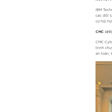
IBM Tech
các đối 
cơ hội hợ
CMC 사
CMC Cybe
trình ch
an toàn, 