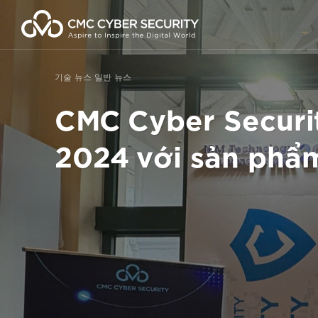
콘
텐
츠
로
건
기술 뉴스
일반 뉴스
너
뛰
CMC Cyber Securi
기
2024 với sản phẩ