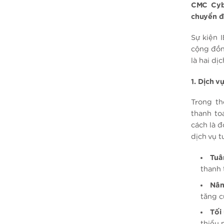
CMC Cyb
chuyển đ
Sự kiện 
cộng đồn
là hai dịc
1. Dịch v
Trong th
thanh to
cách là 
dịch vụ t
Tuâ
thanh t
Nân
tăng c
Tối
thiểu 