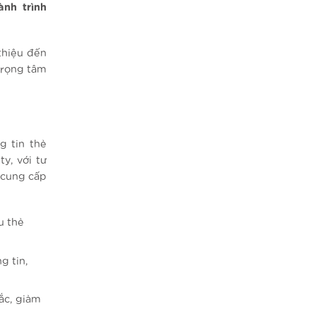
nh trình
thiệu đến
trọng tâm
g tin thẻ
y, với tư
 cung cấp
u thẻ
g tin,
ắc, giảm