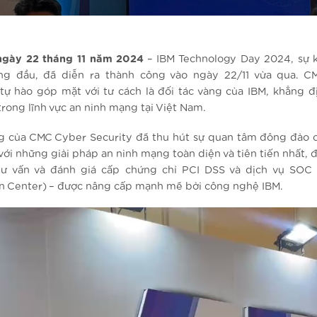
ngày 22 tháng 11 năm 2024
– IBM Technology Day 2024, sự 
ng đầu, đã diễn ra thành công vào ngày 22/11 vừa qua. C
 tự hào góp mặt với tư cách là đối tác vàng của IBM, khẳng đị
rong lĩnh vực an ninh mạng tại Việt Nam.
g của CMC Cyber Security đã thu hút sự quan tâm đông đảo 
ới những giải pháp an ninh mạng toàn diện và tiên tiến nhất, đ
tư vấn và đánh giá cấp chứng chỉ PCI DSS và dịch vụ SOC 
n Center) – được nâng cấp mạnh mẽ bởi công nghệ IBM.