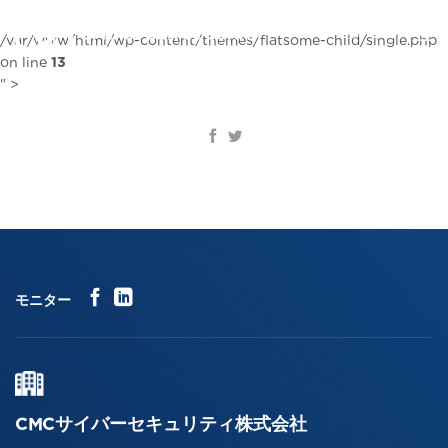
コ
ン
JA
/var/www/html/wp-content/themes/flatsome-child/single.php
テ
on line
13
ン
" >
ツ
に
ス
キ
ッ
プ
モニター
CMCサイバーセキュリティ株式会社