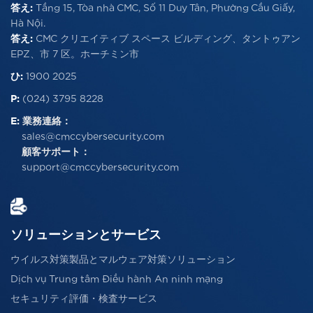
答え:
Tầng 15, Tòa nhà CMC, Số 11 Duy Tân, Phường Cầu Giấy,
Hà Nội.
答え:
CMC クリエイティブ スペース ビルディング、タントゥアン
EPZ、市 7 区。ホーチミン市
ひ:
1900 2025
P:
(024) 3795 8228
E:
業務連絡：
sales@cmccybersecurity.com
顧客サポート：
support@cmccybersecurity.com
ソリューションとサービス
ウイルス対策製品とマルウェア対策ソリューション
Dịch vụ Trung tâm Điều hành An ninh mạng
セキュリティ評価・検査サービス