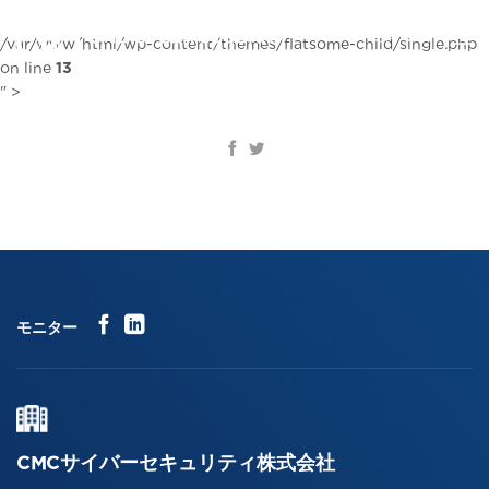
コ
ン
JA
/var/www/html/wp-content/themes/flatsome-child/single.php
テ
on line
13
ン
" >
ツ
に
ス
キ
ッ
プ
モニター
CMCサイバーセキュリティ株式会社