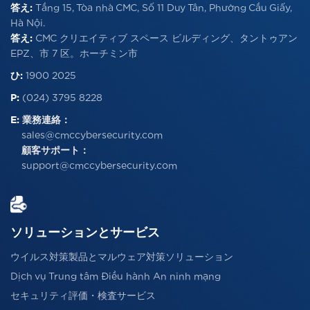
答え:
Tầng 15, Tòa nhà CMC, Số 11 Duy Tân, Phường Cầu Giấy,
Hà Nội.
答え:
CMC クリエイティブ スペース ビルディング、タントゥアン
EPZ、市 7 区。ホーチミン市
ひ:
1900 2025
P:
(024) 3795 8228
E:
業務連絡：
sales@cmccybersecurity.com
顧客サポート：
support@cmccybersecurity.com
ソリューションとサービス
ウイルス対策製品とマルウェア対策ソリューション
Dịch vụ Trung tâm Điều hành An ninh mạng
セキュリティ評価・検査サービス