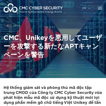
コ
ン
JA
テ
ン
ツ
一般ニュース
に
ス
CMC、Unikeyを悪用してユーザ
キ
ッ
ーを攻撃する新たなAPTキャン
プ
ペーンを警告
Hệ thống giám sát và phòng thủ mã độc tập
trung CMDD của Công ty CMC Cyber Security vừa
phát hiện mẫu mã độc sử dụng kỹ thuật mới lợi
dụng phần mềm gõ chữ tiếng Việt Unikey để tấn