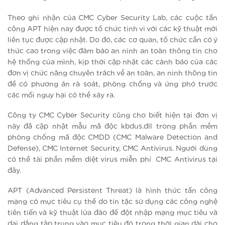
Theo ghi nhận của CMC Cyber Security Lab, các cuộc tấn
công APT hiện nay được tổ chức tinh vi với các kỹ thuật mới
liên tục được cập nhật. Do đó, các cơ quan, tổ chức cần có ý
thức cao trong việc đảm bảo an ninh an toàn thông tin cho
hệ thống của mình, kịp thời cập nhật các cảnh báo của các
đơn vị chức năng chuyên trách về an toàn, an ninh thông tin
để có phương án rà soát, phòng chống và ứng phó trước
các mối nguy hại có thể xảy ra.
Công ty CMC Cyber Security cũng cho biết hiện tại đơn vị
này đã cập nhật mẫu mã độc kbdus.dll trong phần mềm
phòng chống mã độc CMDD (CMC Malware Detection and
Defense), CMC Internet Security, CMC Antivirus. Người dùng
có thể tải phần mềm diệt virus miễn phí CMC Antivirus tại
đây.
APT (Advanced Persistent Threat) là hình thức tấn công
mạng có mục tiêu cụ thể do tin tặc sử dụng các công nghệ
tiên tiến và kỹ thuật lừa đảo để đột nhập mạng mục tiêu và
dai dẳng tập trung vào mục tiêu đó trong thời gian dài cho