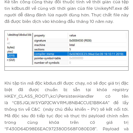
Kẻ tấn công cũng thay đổi thuộc tính về thời gian của tệp
tin kdbus.dll về cùng với thời gian của file UnikeyNT.exe để
người dễ dàng đánh lừa người dùng hơn. Thực chất file này
đã được biên dịch vào khoảng đầu tháng 10 năm nay.
Khi tập tin mã độc kbdus.dll được chạy, nó sẽ đọc giá trị đặc
biệt đã được chuẩn bị sẵn tại khóa registry
HKEY_CLASS_ROOT\.kci\PersistenHandler có tên
là “CB5JQLWSYQP2CWVRMJ8NB4CCUE1B8K4A” để lấy
thông tin về C&C (máy chủ điều khiển – PV) sẽ kết nối tới.
Mã độc sau đó tiếp tục đọc và thực thi payload chính nằm
trong cùng khóa trên có giá trị
“F430D64D98E6EAC972380D568F080E08”. Payload và