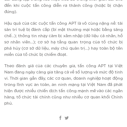
đến khi cuộc tấn công diễn ra thành công (hoặc bị chặn
đứng).
Hậu quả của các cuộc tấn công APT là vô cùng nặng nề: tài
sản trí tuệ bị đánh cắp (bí mật thương mại hoặc bằng sáng
chế…); thông tin nhạy cảm bị xâm nhập (dữ liệu cá nhân, hồ
sơ nhân viên…); cơ sở hạ tầng quan trọng của tổ chức bị
phá hủy (cơ sở dữ liệu, máy chủ quản trị…) hay toàn bộ tên
miền của tổ chức bị chiếm đoạt.
Theo đánh giá của các chuyên gia, tấn công APT tại Việt
Nam đang ngày càng gia tăng cả về số lượng và mức độ tinh
vi. Thời gian gần đây, các cơ quan, doanh nghiệp hoạt động
trong lĩnh vực an toàn, an ninh mạng tại Việt Nam đã phát
hiện được nhiều chiến dịch tấn công mạnh mẽ vào các ngân
hàng, tổ chức tài chính cũng như nhiều cơ quan khối Chính
phủ.