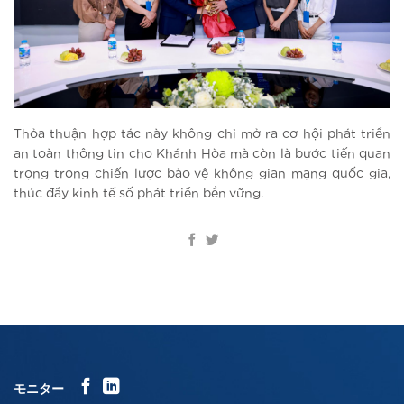
Thỏa thuận hợp tác này không chỉ mở ra cơ hội phát triển
an toàn thông tin cho Khánh Hòa mà còn là bước tiến quan
trọng trong chiến lược bảo vệ không gian mạng quốc gia,
thúc đẩy kinh tế số phát triển bền vững.
モニター