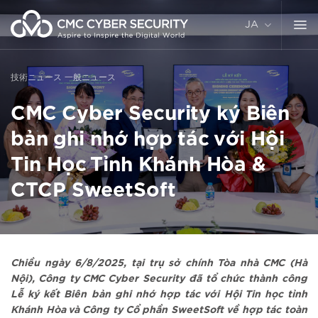
コ
ン
JA
テ
ン
ツ
技術ニュース
一般ニュース
に
ス
CMC Cyber Security ký Biên
キ
ッ
bản ghi nhớ hợp tác với Hội
プ
Tin Học Tỉnh Khánh Hòa &
CTCP SweetSoft
Chiều ngày 6/8/2025, tại trụ sở chính Tòa nhà CMC (Hà
Nội), Công ty CMC Cyber Security đã tổ chức thành công
Lễ ký kết Biên bản ghi nhớ hợp tác với Hội Tin học tỉnh
Khánh Hòa và Công ty Cổ phần SweetSoft về hợp tác toàn