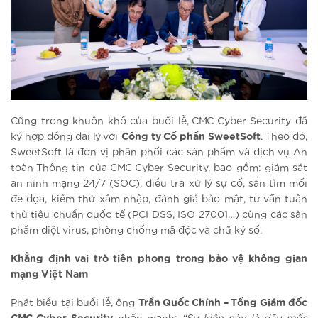
Cũng trong khuôn khổ của buổi lễ, CMC Cyber Security đã
ký hợp đồng đại lý với
Công ty Cổ phần SweetSoft
. Theo đó,
SweetSoft là đơn vị phân phối các sản phẩm và dịch vụ An
toàn Thông tin của CMC Cyber Security, bao gồm: giám sát
an ninh mạng 24/7 (SOC), điều tra xử lý sự cố, săn tìm mối
đe dọa, kiểm thử xâm nhập, đánh giá bảo mật, tư vấn tuân
thủ tiêu chuẩn quốc tế (PCI DSS, ISO 27001…) cùng các sản
phẩm diệt virus, phòng chống mã độc và chữ ký số.
Khẳng định vai trò tiên phong trong bảo vệ không gian
mạng Việt Nam
Phát biểu tại buổi lễ, ông
Trần Quốc Chính – Tổng Giám đốc