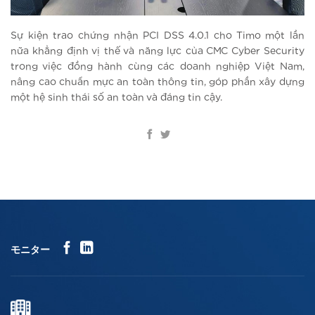
Sự kiện trao chứng nhận PCI DSS 4.0.1 cho Timo một lần
nữa khẳng định vị thế và năng lực của CMC Cyber Security
trong việc đồng hành cùng các doanh nghiệp Việt Nam,
nâng cao chuẩn mực an toàn thông tin, góp phần xây dựng
một hệ sinh thái số an toàn và đáng tin cậy.
モニター