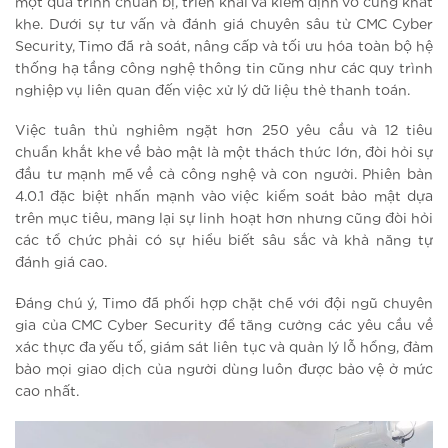
một quá trình chuẩn bị, triển khai và kiểm định vô cùng khắt
khe. Dưới sự tư vấn và đánh giá chuyên sâu từ CMC Cyber
Security, Timo đã rà soát, nâng cấp và tối ưu hóa toàn bộ hệ
thống hạ tầng công nghệ thông tin cũng như các quy trình
nghiệp vụ liên quan đến việc xử lý dữ liệu thẻ thanh toán.
Việc tuân thủ nghiêm ngặt hơn 250 yêu cầu và 12 tiêu
chuẩn khắt khe về bảo mật là một thách thức lớn, đòi hỏi sự
đầu tư mạnh mẽ về cả công nghệ và con người. Phiên bản
4.0.1 đặc biệt nhấn mạnh vào việc kiểm soát bảo mật dựa
trên mục tiêu, mang lại sự linh hoạt hơn nhưng cũng đòi hỏi
các tổ chức phải có sự hiểu biết sâu sắc và khả năng tự
đánh giá cao.
Đáng chú ý, Timo đã phối hợp chặt chẽ với đội ngũ chuyên
gia của CMC Cyber Security để tăng cường các yêu cầu về
xác thực đa yếu tố, giám sát liên tục và quản lý lỗ hổng, đảm
bảo mọi giao dịch của người dùng luôn được bảo vệ ở mức
cao nhất.