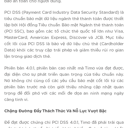
bảo an toàn cho người dùng.
PCI DSS (Payment Card Industry Data Security Standard) là
tiêu chuẩn bảo mật dữ liệu ngành thẻ thanh toán được thiết
lập bởi Hội đồng Tiêu chuẩn Bảo mật Ngành thẻ thanh toán
(PCI SSC), bao gồm các tổ chức thẻ quốc tế lớn như Visa,
MasterCard, American Express, Discover và JCB. Mục tiêu
cốt lõi của PCI DSS là bảo vệ dữ liệu chủ thẻ (Cardholder
Data) khỏi các truy cập trái phép và giảm thiểu rủi ro gian
lận trong giao dịch thẻ.
Phiên bản 4.0.1, phiên bản cao nhất mà Timo vừa đạt được,
đại diện cho sự phát triển quan trọng của tiêu chuẩn này.
Nó không chỉ củng cố các yêu cầu bảo mật cốt lõi từ các
phiên bản trước mà còn giới thiệu những cập nhật quan
trọng để đối phó với các mối đe dọa an ninh mạng ngày
càng tinh vi.
Chặng Đường Đầy Thách Thức Và Nỗ Lực Vượt Bậc
Để đạt được chứng chỉ PCI DSS 4.0.1, Timo đã phải trải qua