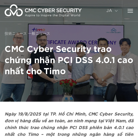
コ
ン
JA
テ
ン
ツ
技術ニュース
一般ニュース
に
ス
CMC Cyber Security trao
キ
ッ
chứng nhận PCI DSS 4.0.1 cao
プ
nhất cho Timo
Ngày 19/8/2025 tại TP. Hồ Chí Minh, CMC Cyber Security,
đơn vị hàng đầu về an toàn, an ninh mạng tại Việt Nam, đã
chính thức trao chứng nhận PCI DSS phiên bản 4.0.1 cao
nhất cho Timo – một trong những ngân hàng số tiên