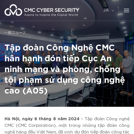
コ
ン
JA
テ
ン
ツ
一般ニュース
に
ス
Tập đoàn Công Nghệ CMC
キ
ッ
hân hạnh đón tiếp Cục An
プ
ninh mạng và phòng, chống
tội phạm sử dụng công nghệ
cao (A05)
Hà Nội, ngày 6 tháng 8 năm 2024
– Tập đoàn Công nghệ
CMC (CMC Corporation), một trong những tập đoàn công
nghệ hàng đầu Việt Nam, đã vinh dự đón tiếp đoàn công tác