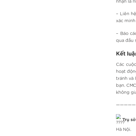
nhận là 
– Liên h
xác minh 
– Báo cá
qua đầu 
Kết luậ
Các cuộc
hoạt độn
tránh và
bạn. CMC
không gi
—————
Trụ sở
Hà Nội.