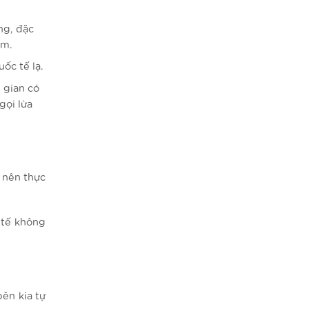
ng, đặc
àm.
uốc tế lạ.
ẻ gian có
gọi lừa
 nên thực
c tế không
ên kia tự