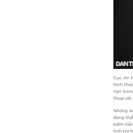
Cục An t
hình thứ
hạn tron
thoại với
Những kẻ
đang thấ
kiếm tiề
tình trở 