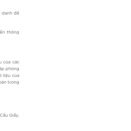
o danh để
yền thông
u của các
háp phòng
 liệu của
oàn trong
Cầu Giấy,