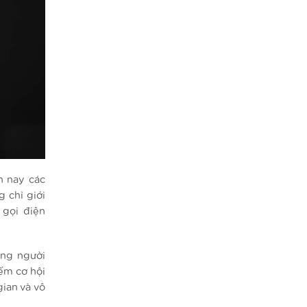
n nay các
 chỉ giới
 gọi điện
ững người
ếm cơ hội
ian và vô