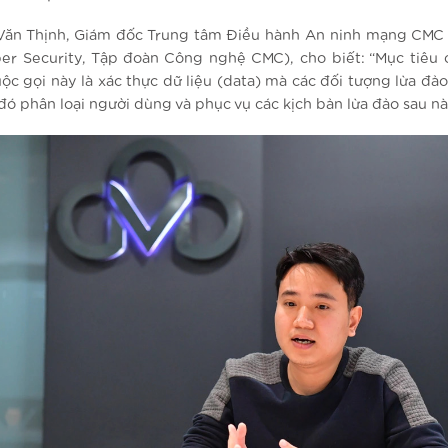
ăn Thịnh, Giám đốc Trung tâm Điều hành An ninh mạng CMC
r Security, Tập đoàn Công nghệ CMC), cho biết: “Mục tiêu 
ộc gọi này là xác thực dữ liệu (data) mà các đối tượng lừa đảo
đó phân loại người dùng và phục vụ các kịch bản lừa đảo sau n