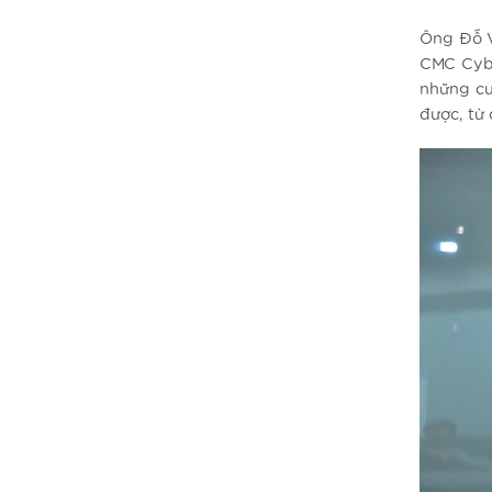
Ông Đỗ V
CMC Cybe
những cu
được, từ 