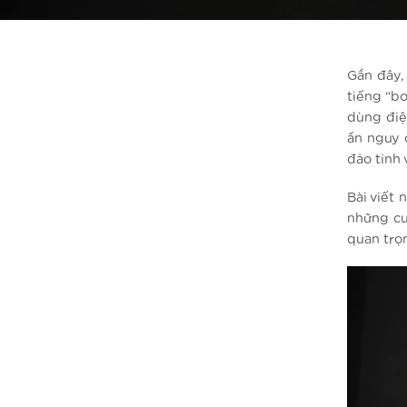
Gần đây,
tiếng “b
dùng điệ
ẩn nguy 
đảo tinh v
Bài viết 
những cu
quan trọ