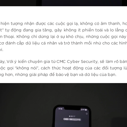
 hiện tượng nhận được các cuộc gọi lạ, không có âm thanh, ho
ot” tự động đang gia tăng, gây không ít phiền toái và lo lắng 
n thoại. Không chỉ dừng lại ở sự khó chịu, những cuộc gọi này
cơ đánh cắp dữ liệu cá nhân và trở thành mồi nhử cho các hình
i.
này, Với ý kiến chuyên gia từ CMC Cyber Security, sẽ làm rõ bả
ộc gọi “không nói”, cách thức hoạt động của các đối tượng lừ
ng hơn, những giải pháp để bảo vệ bạn và dữ liệu của bạn.