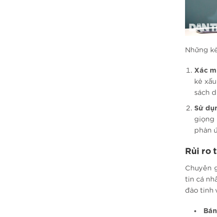
Những kẻ
Xác mi
kẻ xấu
sách d
Sử dụn
giọng 
phản ứ
Rủi ro 
Chuyên g
tin cá n
đảo tinh 
Bán