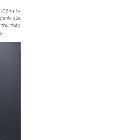
 (Công ty
chính của
 thu thập
ày