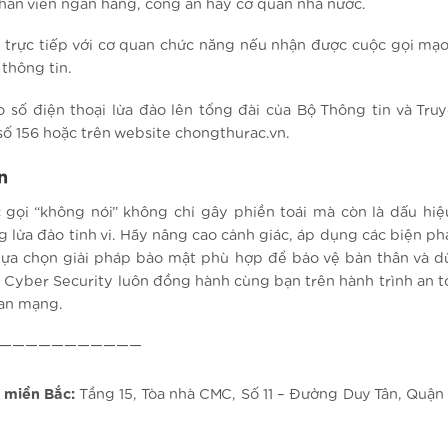
nhân viên ngân hàng, công an hay cơ quan nhà nước.
ệ trực tiếp với cơ quan chức năng nếu nhận được cuộc gọi mạ
thông tin.
o số điện thoại lừa đảo lên tổng đài của Bộ Thông tin và Tru
số 156 hoặc trên website chongthurac.vn.
n
 gọi “không nói” không chỉ gây phiền toái mà còn là dấu hiệ
g lừa đảo tinh vi. Hãy nâng cao cảnh giác, áp dụng các biện p
 lựa chọn giải pháp bảo mật phù hợp để bảo vệ bản thân và dữ
 Cyber Security luôn đồng hành cùng bạn trên hành trình an t
an mạng.
———————————
 miền Bắc:
Tầng 15, Tòa nhà CMC, Số 11 – Đường Duy Tân, Quận 