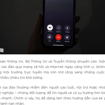
oàn thông tin, Bộ Thông tin và Truyền thông khuyến cáo, hiệ
c lừa đảo qua mạng xã hội và Internet ngày càng tinh vi, không
g môi trường trực tuyến mà còn mở rộng sang những cuộc
 nhiều chiêu trò khó lường.
 lừa đảo thường nhắm đến người cao tuổi, nội trợ hoặc nh
t nghiệp – những đối tượng dễ tin người và có xu hướng tìm ki
n nhanh. Chính vì vậy, họ dễ dàng làm theo hướng dẫn của kẻ g
thành nạn nhân.