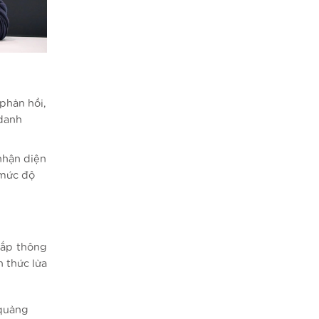
phản hồi,
 danh
nhận diện
 mức độ
cắp thông
 thức lừa
 quảng