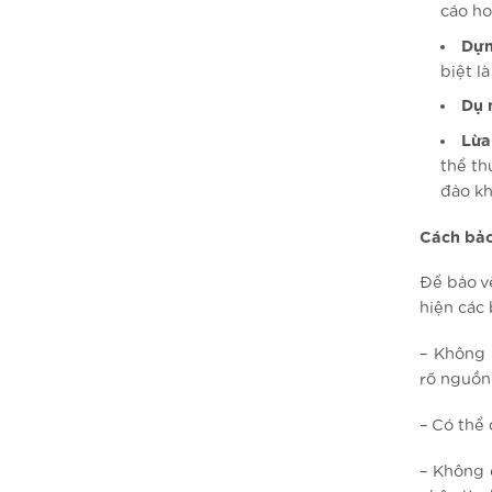
cáo ho
Dựn
biệt l
Dụ 
Lừa
thể th
đảo kh
Cách bảo
Để bảo v
hiện các 
– Không n
rõ nguồn
– Có thể
– Không 