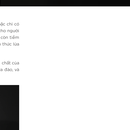
ặc chỉ có
cho người
 còn tiềm
 thức lừa
n chất của
a đảo, và