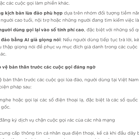
ặc các cuộc gọi làm phiền khác.
g kịch bản lừa đảo phù hợp
dựa trên nhóm đối tượng tiềm nă
à người cao tuổi, nội trợ hoặc những người đang tìm kiếm việc l
người dùng gọi lại vào số tính phí cao
, đặc biệt với những số q
 đảo bằng AI giả giọng nói
: Nếu người dùng tiếp tục trả lời, k
u thập giọng nói để phục vụ mục đích giả danh trong các cuộc 
ác.
 vệ bản thân trước các cuộc gọi đáng ngờ
ệ bản thân trước các cuộc gọi lừa đảo, người dùng tại Việt Nam
biện pháp sau:
ghe hoặc gọi lại các số điện thoại lạ, đặc biệt là các số quố
 gốc.
 đăng ký dịch vụ chặn cuộc gọi rác của các nhà mạng
cung cấp thông tin cá nhân qua điện thoại, kể cả khi đầu dây b