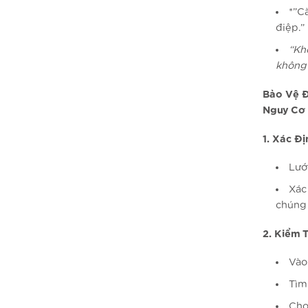
*”C
điệp.”
“Kh
không 
Bảo Vệ Đ
Nguy Cơ
1. Xác Đ
Lướ
Xác
chúng 
2. Kiểm 
Vào
Tìm
Chọ