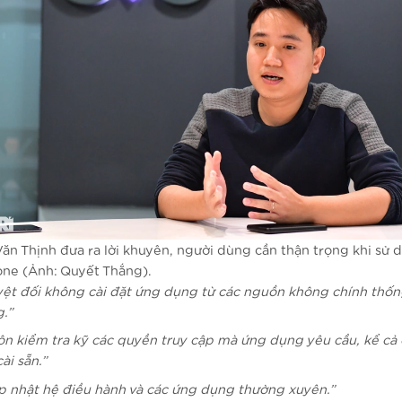
ăn Thịnh đưa ra lời khuyên, người dùng cần thận trọng khi sử 
ne (Ảnh: Quyết Thắng).
yệt đối không cài đặt ứng dụng từ các nguồn không chính thố
g.”
ôn kiểm tra kỹ các quyền truy cập mà ứng dụng yêu cầu, kể cả
ài sẵn.”
p nhật hệ điều hành và các ứng dụng thường xuyên.”