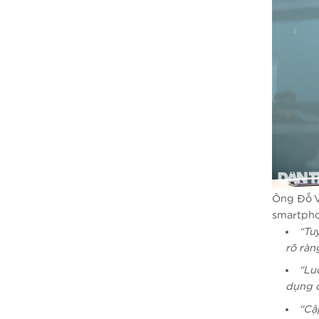
Ông Đỗ V
smartpho
“Tu
rõ ràn
“Lu
dụng c
“Cậ