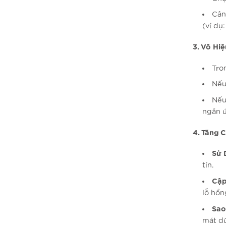
Cân
(ví dụ
3. Vô Hi
Tro
Nếu
Nếu
ngăn 
4. Tăng 
Sử 
tín.
Cập
lỗ hổn
Sao
mát dữ