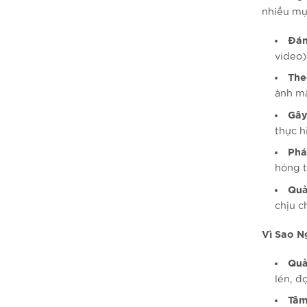
nhiều mụ
Đán
video)
The
ảnh m
Gây 
thực h
Phá 
hỏng t
Quả
chịu c
Vì Sao N
Quả
lén, đ
Tâm