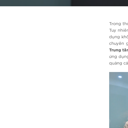
Trong thờ
Tuy nhiên
dụng kh
chuyên g
Trung tâ
ứng dụ
quảng cá