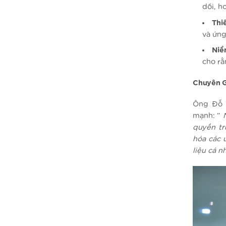
dõi, h
Thi
và ứng
Niề
cho rằ
Chuyên G
Ông Đỗ 
mạnh: ”
quyền tr
hóa các 
liệu cá n