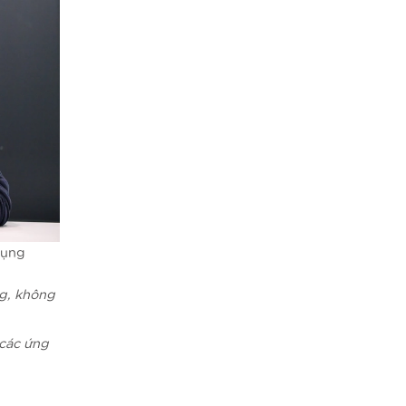
dụng
ng, không
 các ứng