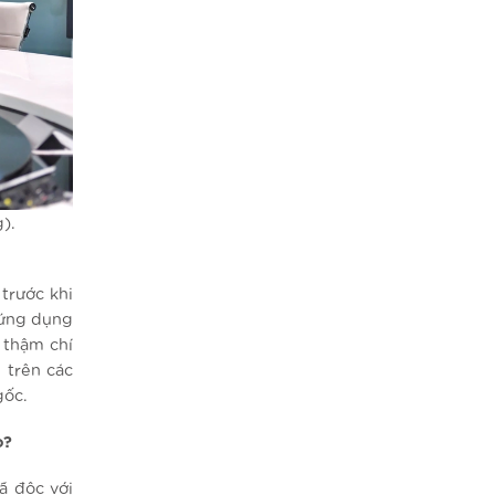
).
trước khi
 ứng dụng
 thậm chí
 trên các
gốc.
o?
ã độc với