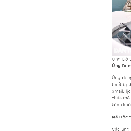
Ông Đỗ Vă
Ứng Dụng
Ứng dụng
thiết bị
email, l
chứa mã 
kênh khô
Mã Độc “
Các ứng 