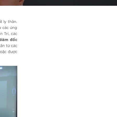
t ly thân.
từ các ứng
n Trí, các
Giám đốc
 ẩn từ các
hoặc được