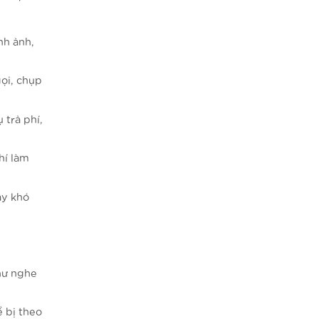
nh ảnh,
gọi, chụp
 trả phí,
hí làm
ây khó
hư nghe
 bị theo