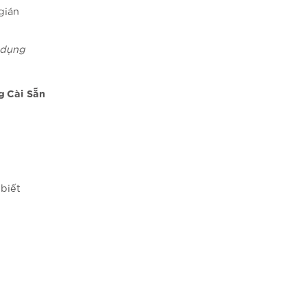
gián
g dụng
g Cài Sẵn
biết