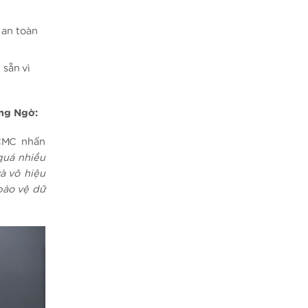
 an toàn
sẵn vì
ng Ngờ:
CMC nhấn
quá nhiều
à vô hiệu
bảo vệ dữ