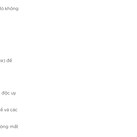
 đó không
le) để
ã độc uy
ể vá các
hòng mất