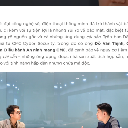
i đại công nghệ số, điện thoại thông minh đã trở thành vật bấ
, đi kèm với sự tiện lợi là những rủi ro về bảo mật, đặc biệt 
ông rõ nguồn gốc và cả những ứng dụng
cài sẵn
. Trên báo Dâ
ia từ CMC Cyber Security, trong đó có ông
Đỗ Văn Thịnh, 
m Điều hành An ninh mạng CMC
, đã cảnh báo về nguy cơ tiềm
ng
cài sẵn
– những ứng dụng được nhà sản xuất tích hợp sẵn, 
o với tính năng hấp dẫn nhưng chứa mã độc.