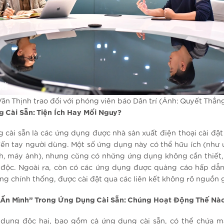
n Thịnh trao đổi với phóng viên báo Dân trí (Ảnh: Quyết Thắng
 Cài Sẵn: Tiện Ích Hay Mối Nguy?
 cài sẵn là các ứng dụng được nhà sản xuất điện thoại cài đặt 
 đến tay người dùng. Một số ứng dụng này có thể hữu ích (như
ịch, máy ảnh), nhưng cũng có những ứng dụng không cần thiết,
độc. Ngoài ra, còn có các ứng dụng được quảng cáo hấp dẫn
ng chính thống, được cài đặt qua các liên kết không rõ nguồn 
Ẩn Mình” Trong Ứng Dụng Cài Sẵn: Chúng Hoạt Động Thế Nà
dụng độc hại, bao gồm cả ứng dụng cài sẵn, có thể chứa m