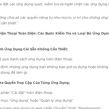
ài đặt các ứng dụng quét, kiểm tra và ngăn chặn các ứng dụng 
ông chia sẻ các quyền riêng tư như micro, vị trí cho những ứn
cần thiết.”
iện Thoại Toàn Diện: Các Bước Kiểm Tra và Loại Bỏ Ứng Dụn
ịnh Ứng Dụng Cài Sẵn Không Cần Thiết:
t qua danh sách ứng dụng trên điện thoại.
 định những ứng dụng bạn không bao giờ sử dụng hoặc không 
dùng để làm gì.
Tra Quyền Truy Cập Của Từng Ứng Dụng:
 phần “Cài đặt” trên điện thoại.
 mục “Ứng dụng” hoặc “Quản lý ứng dụng”.
n từng ứng dụng và xem phần “Quyền” hoặc “Permissions”.