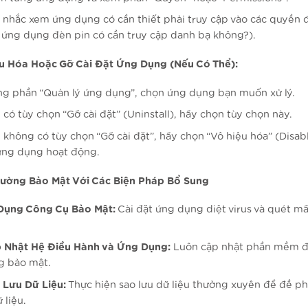
 nhắc xem ứng dụng có cần thiết phải truy cập vào các quyền
: ứng dụng đèn pin có cần truy cập danh bạ không?).
ệu Hóa Hoặc Gỡ Cài Đặt Ứng Dụng (Nếu Có Thể):
ng phần “Quản lý ứng dụng”, chọn ứng dụng bạn muốn xử lý.
 có tùy chọn “Gỡ cài đặt” (Uninstall), hãy chọn tùy chọn này.
 không có tùy chọn “Gỡ cài đặt”, hãy chọn “Vô hiệu hóa” (Disab
ứng dụng hoạt động.
Cường Bảo Mật Với Các Biện Pháp Bổ Sung
Dụng Công Cụ Bảo Mật:
Cài đặt ứng dụng diệt virus và quét m
 Nhật Hệ Điều Hành và Ứng Dụng:
Luôn cập nhật phần mềm đ
g bảo mật.
 Lưu Dữ Liệu:
Thực hiện sao lưu dữ liệu thường xuyên để đề p
 liệu.