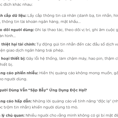
c đích khác nhau:
h cắp dữ liệu:
Lấy cắp thông tin cá nhân (danh bạ, tin nhắn, hì
, thông tin tài khoản ngân hàng, mật khẩu…
o dõi người dùng:
Ghi lại thao tác, theo dõi vị trí, ghi âm cuộc 
àn hình…
thiệt hại tài chính:
Tự động gửi tin nhắn đến các đầu số dịch vụ
iện giao dịch ngân hàng trái phép.
hoại thiết bị:
Gây lỗi hệ thống, làm chậm máy, hao pin, thậm c
hiết bị.
ng cáo phiền nhiễu:
Hiển thị quảng cáo không mong muốn, g
ho người dùng.
gười Dùng Vẫn “Sập Bẫy” Ứng Dụng Độc Hại?
ng cáo hấp dẫn:
Những lời quảng cáo về tính năng “độc lạ” (n
ọc trộm tin nhắn) khiến người dùng tò mò.
 lý chủ quan:
Nhiều người cho rằng mình không có gì bí mật để