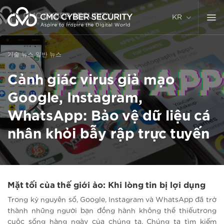
콘
텐
KR
츠
로
건
기술 뉴스
일반 뉴스
너
뛰
Cảnh giác virus giả mạo
기
Google, Instagram,
WhatsApp: Bảo vệ dữ liệu cá
nhân khỏi bẫy rập trực tuyến
Mặt tối của thế giới ảo: Khi lòng tin bị lợi dụng
Trong kỷ nguyên số, Google, Instagram và WhatsApp đã trở
thành những người bạn đồng hành không thể thiếutrong
cuộc sống hàng ngày của chúng ta. Chúng ta tìm kiếm