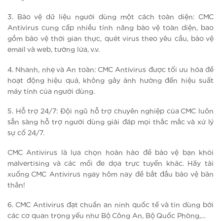
3. Bảo vệ dữ liệu người dùng một cách toàn diện: CMC
Antivirus cung cấp nhiều tính năng bảo vệ toàn diện, bao
gồm bảo vệ thời gian thực, quét virus theo yêu cầu, bảo vệ
email và web, tường lửa, v.v.
4. Nhanh, nhẹ và An toàn: CMC Antivirus được tối ưu hóa để
hoạt động hiệu quả, không gây ảnh hưởng đến hiệu suất
máy tính của người dùng.
5. Hỗ trợ 24/7: Đội ngũ hỗ trợ chuyên nghiệp của CMC luôn
sẵn sàng hỗ trợ người dùng giải đáp mọi thắc mắc và xử lý
sự cố 24/7.
CMC Antivirus là lựa chọn hoàn hảo để bảo vệ bạn khỏi
malvertising và các mối đe dọa trực tuyến khác. Hãy tải
xuống CMC Antivirus ngay hôm nay để bắt đầu bảo vệ bản
thân!
6. CMC Antivirus đạt chuẩn an ninh quốc tế và tin dùng bởi
các cơ quan trọng yếu như Bộ Công An, Bộ Quốc Phòng,…