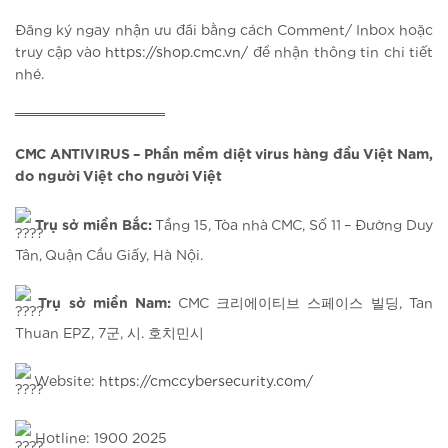
Đăng ký ngay nhận ưu đãi bằng cách Comment/ Inbox hoặc
truy cập vào
https://shop.cmc.vn/
để nhận thông tin chi tiết
nhé.
═══════════════
CMC ANTIVIRUS – Phần mềm diệt virus hàng đầu Việt Nam,
do người Việt cho người Việt
Trụ sở miền Bắc:
Tầng 15, Tòa nhà CMC, Số 11 – Đường Duy
Tân, Quận Cầu Giấy, Hà Nội.
Trụ sở miền Nam:
CMC 크리에이티브 스페이스 빌딩, Tan
Thuan EPZ, 7군, 시. 호치민시
Website:
https://cmccybersecurity.com/
Hotline: 1900 2025