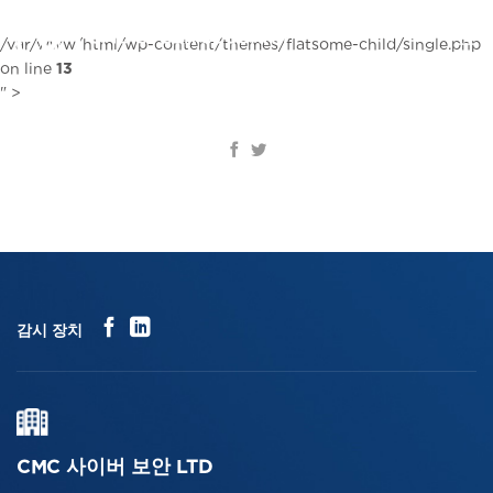
콘
텐
KR
/var/www/html/wp-content/themes/flatsome-child/single.php
츠
on line
13
로
" >
건
너
뛰
기
감시 장치
CMC 사이버 보안 LTD