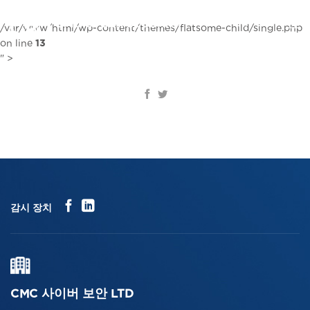
콘
텐
KR
/var/www/html/wp-content/themes/flatsome-child/single.php
츠
on line
13
로
" >
건
너
뛰
기
감시 장치
CMC 사이버 보안 LTD