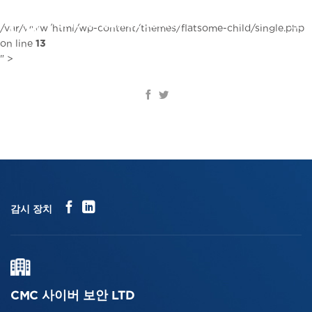
콘
텐
KR
/var/www/html/wp-content/themes/flatsome-child/single.php
츠
on line
13
로
" >
건
너
뛰
기
감시 장치
CMC 사이버 보안 LTD