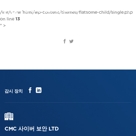
콘
텐
KR
/var/www/html/wp-content/themes/flatsome-child/single.php
츠
on line
13
로
" >
건
너
뛰
기
감시 장치
CMC 사이버 보안 LTD