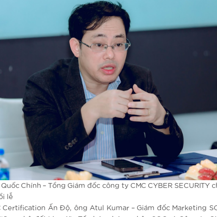
 Quốc Chính – Tổng Giám đốc công ty CMC CYBER SECURITY ch
i lễ
 Certification Ấn Độ, ông Atul Kumar – Giám đốc Marketing 