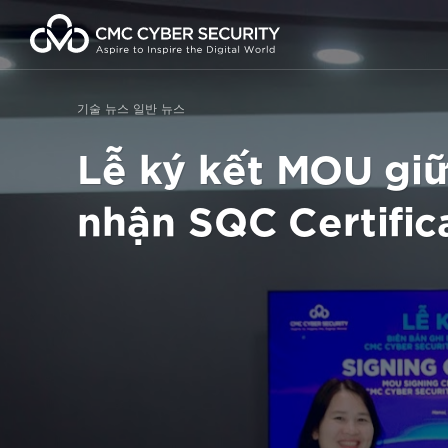
콘
텐
츠
로
건
기술 뉴스
일반 뉴스
너
뛰
Lễ ký kết MOU giữ
기
nhận SQC Certific