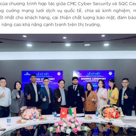
 của chương trình hợp tác giữa CMC Cyber Security và SQC Cert
g cường mạng lưới dịch vụ quốc tế, chia sẻ kinh nghiệm,
tốt nhất cho khách hàng, cải thiện chất lượng bảo mật, đảm bảo
 nâng cao khả năng cạnh tranh trên thị trường.