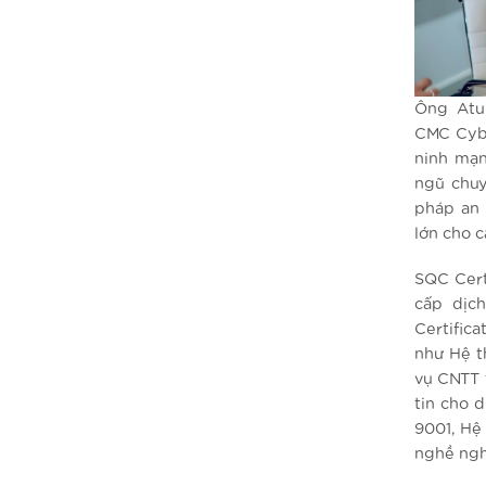
Ông Atul
CMC Cybe
ninh mạn
ngũ chuy
pháp an 
lớn cho 
SQC Cert
cấp dịc
Certific
như Hệ t
vụ CNTT 
tin cho 
9001, Hệ
nghề ngh