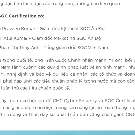
g đại diện lãnh đạo các trung tâm, phòng ban liên quan
SQC Certification có:
 Praveen Kumar – Giám đốc kỹ thuật SQC Ấn Độ
 Atul Kumar – Giám đốc Marketing SQC Ấn Độ
Phạm Thị Thuỳ Anh – Tổng giám đốc SQC Việt Nam
u trong buổi lễ, ông Trần Quốc Chính nhấn mạnh: “Trong bối 
t Nam tăng cường các quy định pháp luật về an ninh mạng, nh
g, nghị định về bảo vệ dữ liệu cá nhân, các tổ chức và doa
ỉ phải đáp ứng các tiêu chuẩn pháp lý trong nước mà còn cầ
tuân thủ các tiêu chuẩn quốc tế.
này mở ra cơ hội lớn để CMC Cyber Security và SQC Certifica
n các giải pháp toàn diện, nâng cao năng lực an toàn thông ti
thị trường và thúc đẩy sự phát triển bền vững của ngành CNTT