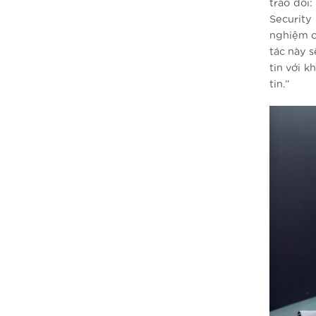
trao đổi
Security
nghiệm c
tác này 
tin với k
tin.”