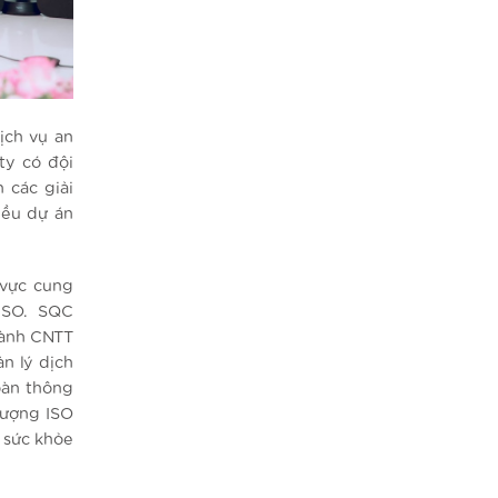
ịch vụ an
ty có đội
 các giải
iều dự án
 vực cung
ISO. SQC
gành CNTT
n lý dịch
oàn thông
lượng ISO
 sức khỏe