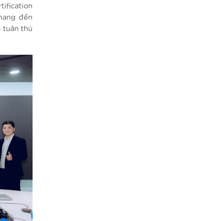
ification
 mang đến
 tuân thủ