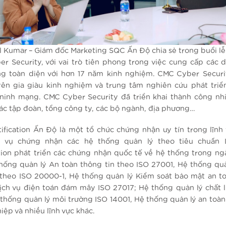
 Kumar – Giám đốc Marketing SQC Ấn Độ chia sẻ trong buổi lễ
r Security, với vai trò tiên phong trong việc cung cấp các d
g toàn diện với hơn 17 năm kinh nghiệm. CMC Cyber Securi
ên gia giàu kinh nghiệm và trung tâm nghiên cứu phát triển
ninh mạng. CMC Cyber Security đã triển khai thành công nh
các tập đoàn, tổng công ty, các bộ ngành, địa phương…
ification Ấn Độ là một tổ chức chứng nhận uy tín trong lĩnh
h vụ chứng nhận các hệ thống quản lý theo tiêu chuẩn 
ation phát triển các chứng nhận quốc tế về hệ thống trong n
hống quản lý An toàn thông tin theo ISO 27001, Hệ thống quả
theo ISO 20000-1, Hệ thống quản lý Kiểm soát bảo mật an t
dịch vụ điện toán đám mây ISO 27017; Hệ thống quản lý chất 
 thống quản lý môi trường ISO 14001, Hệ thống quản lý an toàn
iệp và nhiều lĩnh vực khác.