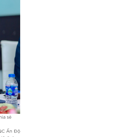
ia sẻ
SQC Ấn Độ