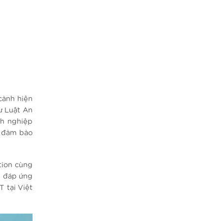
cảnh hiện
ư Luật An
nh nghiệp
n đảm bảo
tion cùng
n, đáp ứng
 tại Việt