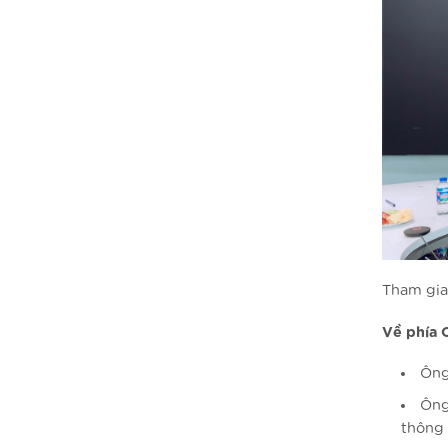
Tham gia 
Về phía 
Ông
Ông
thông 