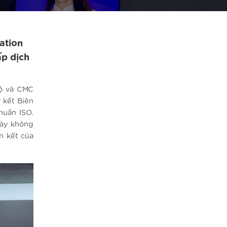
ation
ấp dịch
Độ và CMC
 kết Biên
huẩn ISO.
này không
m kết của