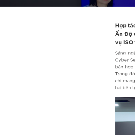
Hợp tác
Ấn Độ v
vụ ISO 
Sáng ngà
Cyber Se
bản hợp 
Trong đó
chỉ mang
hai bên t