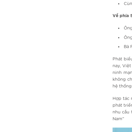
Cùn
Về phía 
Ông
Ông
Bà 
Phát biể
nay, Việ
ninh mạn
không ch
hệ thống 
Hợp tác 
phát triể
nhu cầu 
Nam”