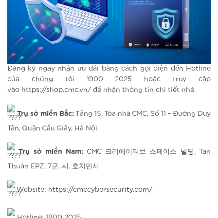
Đăng ký ngay nhận ưu đãi bằng cách gọi điện đến Hotline
của chúng tôi 1900 2025 hoặc truy cập
vào
https://shop.cmc.vn/
để nhận thông tin chi tiết nhé.
Trụ sở miền Bắc:
Tầng 15, Tòa nhà CMC, Số 11 – Đường Duy
Tân, Quận Cầu Giấy, Hà Nội.
Trụ sở miền Nam:
CMC 크리에이티브 스페이스 빌딩, Tan
Thuan EPZ, 7군, 시. 호치민시
Website:
https://cmccybersecurity.com/
Hotline: 1900 2025