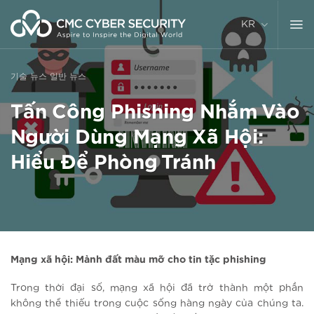
콘
텐
KR
츠
로
건
기술 뉴스
일반 뉴스
너
뛰
Tấn Công Phishing Nhắm Vào
기
Người Dùng Mạng Xã Hội:
Hiểu Để Phòng Tránh
Mạng xã hội: Mảnh đất màu mỡ cho tin tặc phishing
Trong thời đại số, mạng xã hội đã trở thành một phần
không thể thiếu trong cuộc sống hàng ngày của chúng ta.