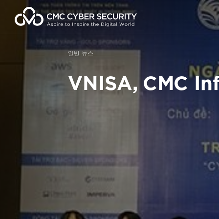
콘
텐
츠
로
건
일반 뉴스
너
뛰
VNISA, CMC 
기