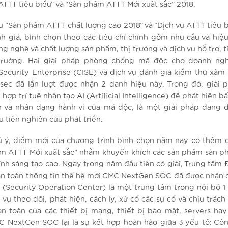
ATTT tiêu biểu” và “Sản phẩm ATTT Mới xuất sắc” 2018.
u “Sản phẩm ATTT chất lượng cao 2018” và “Dịch vụ ATTT tiêu b
h giá, bình chọn theo các tiêu chí chính gồm nhu cầu và hiệ
g nghệ và chất lượng sản phẩm, thị trường và dịch vụ hỗ trợ, t
ị trường. Hai giải pháp phòng chống mã độc cho doanh ng
 Security Enterprise (CISE) và dịch vụ đánh giá kiểm thử xâm
sec đã lần lượt được nhận 2 danh hiệu này. Trong đó, giải 
 hợp trí tuệ nhân tạo AI (Artificial Intelligence) để phát hiện b
h và nhân dạng hành vi của mã độc, là một giải pháp đang
u tiên nghiên cứu phát triển.
 ý, điểm mới của chương trình bình chọn năm nay có thêm 
m ATTT Mới xuất sắc” nhằm khuyến khích các sản phẩm sản 
tính sáng tạo cao. Ngay trong năm đầu tiên có giải, Trung tâm 
an toàn thông tin thế hệ mới CMC NextGen SOC đã được nhận 
 (Security Operation Center) là một trung tâm trong nội bộ 1
vụ theo dõi, phát hiện, cách ly, xử cố các sự cố và chịu trác
an toàn của các thiết bị mạng, thiết bị bảo mật, servers ha
C NextGen SOC lại là sự kết hợp hoàn hảo giữa 3 yếu tố: Cô