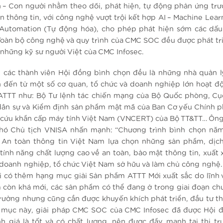
h – Con người nhằm theo dõi, phát hiện, tự động phản ứng trư
n thông tin, với công nghệ vượt trội kết hợp AI – Machine Lea
Automation (Tự động hóa), cho phép phát hiện sớm các dấu
Toàn bộ công nghệ và quy trình của CMC SOC đều được phát tri
 những kỹ sư người Việt của CMC Infosec.
 các thành viên Hội đồng bình chọn đều là những nhà quản l
ín đến từ một số cơ quan, tổ chức và doanh nghiệp lớn hoạt đ
 ATTT như: Bộ Tư lệnh tác chiến mạng của Bộ Quốc phòng, Cụ
ân sự và Kiểm định sản phẩm mật mã của Ban Cơ yếu Chính p
cứu khẩn cấp máy tính Việt Nam (VNCERT) của Bộ TT&TT… Ôn
hó Chủ tịch VNISA nhấn mạnh: “Chương trình bình chọn nă
 An toàn thông tin Việt Nam lựa chọn những sản phẩm, dịc
tính năng chất lượng cao về an toàn, bảo mật thông tin, xuất 
doanh nghiệp, tổ chức Việt Nam sở hữu và làm chủ công nghệ
i có thêm hạng mục giải Sản phẩm ATTT Mới xuất sắc do lĩnh 
 còn khá mới, các sản phẩm có thể đang ở trong giai đoạn ch
 trường nhưng cũng cần được khuyến khích phát triển, đầu tư th
 mục này, giải pháp CMC SOC của CMC Infosec đã được Hội 
h giá là tốt và có chất lượng, nên được đẩy mạnh tại thị tr