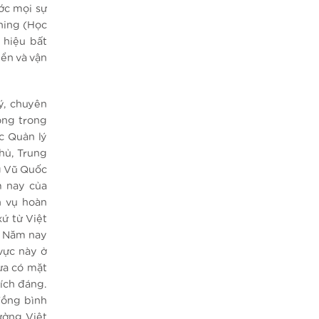
ớc mọi sự
rning (Học
 hiệu bất
ển và vận
ý, chuyên
ộng trong
c Quản lý
hủ, Trung
g Vũ Quốc
m nay của
h vụ hoàn
xứ từ Việt
. Năm nay
vực này ở
ưa có mặt
ích đáng.
đồng bình
ường Việt