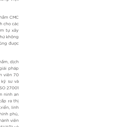
 phẩm CMC
nh cho các
am tự xây
chứ không
cũng được
hẩm, dịch
giải pháp
n viên 70
 kỹ sư và
ISO 27001
n ninh an
ấp ra thị
iển, linh
hính phủ,
hành viên