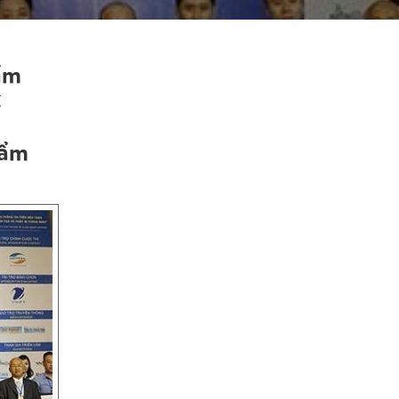
ẩm
C
hẩm