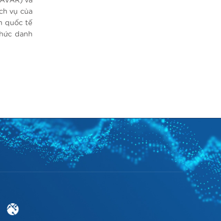
(AVAR) và
ch vụ của
n quốc tế
chức danh