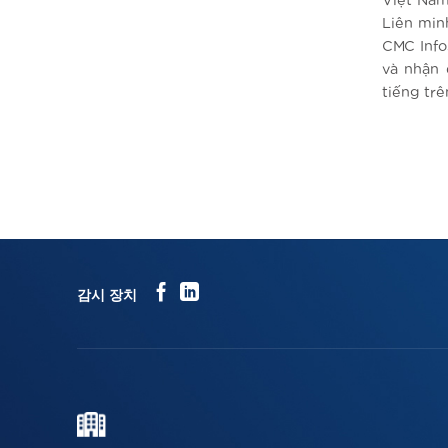
Việt Nam
Liên min
CMC Info
và nhận 
tiếng trê
감시 장치