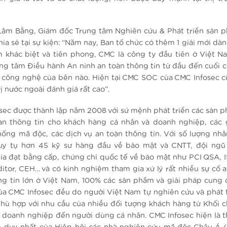
âm Bằng, Giám đốc Trung tâm Nghiên cứu & Phát triển sản
hia sẻ tại sự kiện: “Năm nay, Ban tổ chức có thêm 1 giải mới dà
 khác biệt và tiên phong, CMC là công ty đầu tiên ở Việt N
ng tâm Điều hành An ninh an toàn thông tin từ đầu đến cuối 
công nghệ của bên nào. Hiện tại CMC SOC của CMC Infosec 
ị nước ngoài đánh giá rất cao”.
sec được thành lập năm 2008 với sứ mệnh phát triển các sản p
àn thông tin cho khách hàng cá nhân và doanh nghiệp, các 
ống mã độc, các dịch vụ an toàn thông tin. Với số lượng nhâ
uy tụ hơn 45 kỹ sư hàng đầu về bảo mật và CNTT, đội ngũ
ia đạt bằng cấp, chứng chỉ quốc tế về bảo mật như PCI QSA, 
itor, CEH… và có kinh nghiệm tham gia xử lý rất nhiều sự cố a
ng tin lớn ở Việt Nam, 100% các sản phẩm và giải pháp cung c
ủa CMC Infosec đều do người Việt Nam tự nghiên cứu và phát tr
phù hợp với nhu cầu của nhiều đối tượng khách hàng từ Khối c
h, doanh nghiệp đến người dùng cá nhân. CMC Infosec hiện là t