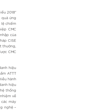
iểu 2018”
u quả ứng
ỉ lệ chiếm
hiệp CMC
 nhập của
pháp CISE
ất thường,
 được CMC
danh hiệu
phẩm ATTT
Điều hành
danh hiệu
 hệ thống
h nhiệm về
y các máy
ng nghệ –