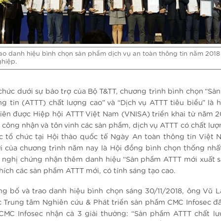
ao danh hiệu bình chọn sản phẩm dịch vụ an toàn thông tin năm 2018
hiệp.
chức dưới sự bảo trợ của Bộ T&TT, chương trình bình chọn “Sả
ng tin (ATTT) chất lượng cao” và “Dịch vụ ATTT tiêu biểu” là 
iên được Hiệp hội ATTT Việt Nam (VNISA) triển khai từ năm 
 công nhận và tôn vinh các sản phẩm, dịch vụ ATTT có chất lượ
c tổ chức tại Hội thảo quốc tế Ngày An toàn thông tin Việt 
 của chương trình năm nay là Hội đồng bình chọn thống nhấ
ề nghị chứng nhận thêm danh hiệu “Sản phẩm ATTT mới xuất 
hích các sản phẩm ATTT mới, có tính sáng tạo cao.
ông bố và trao danh hiệu bình chọn sáng 30/11/2018, ông Vũ 
 Trung tâm Nghiên cứu & Phát triển sản phẩm CMC Infosec đã
CMC Infosec nhận cả 3 giải thưởng: “Sản phẩm ATTT chất lư