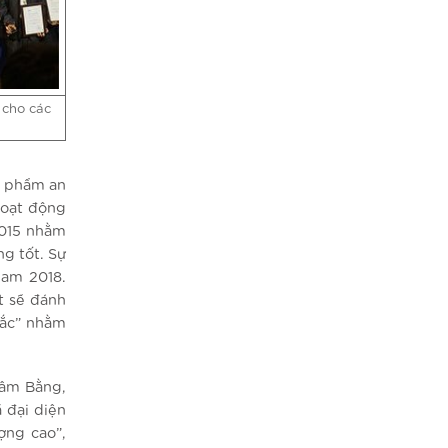
 cho các
n phẩm an
hoạt động
2015 nhằm
ng tốt. Sự
Nam 2018.
t sẽ đánh
sắc” nhằm
Lâm Bằng,
 đại diện
ợng cao”,