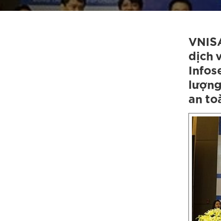
VNISA
dịch 
Infos
lượng
an to