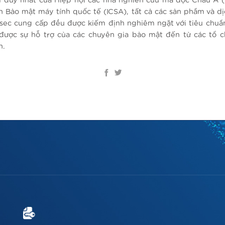
 duy nhất của Hiệp hội các nhà nghiên cứu mã độc Châu Á 
h Bảo mật máy tính quốc tế (ICSA), tất cả các sản phẩm và dị
sec cung cấp đều được kiếm định nghiêm ngặt với tiêu chuẩ
được sự hỗ trợ của các chuyên gia bảo mật đến từ các tổ 
n.