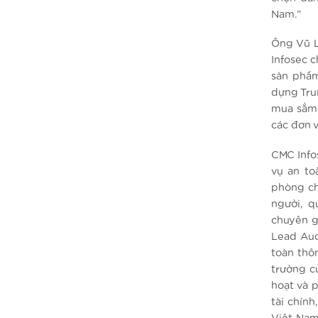
Nam.”
Ông Vũ L
Infosec c
sản phẩm
dựng Tru
mua sắm 
các đơn v
CMC Info
vụ an to
phòng ch
người, q
chuyên g
Lead Aud
toàn thô
trường c
hoạt và 
tài chín