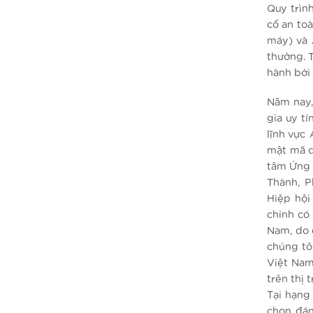
Quy trìn
cố an toà
máy) và 
thường. 
hành bởi
Năm nay,
gia uy t
lĩnh vực
mật mã d
tâm Ứng 
Thành, P
Hiệp hội
chỉnh có 
Nam, do 
chúng tô
Việt Nam
trên thị
Tại hạng
chọn đán