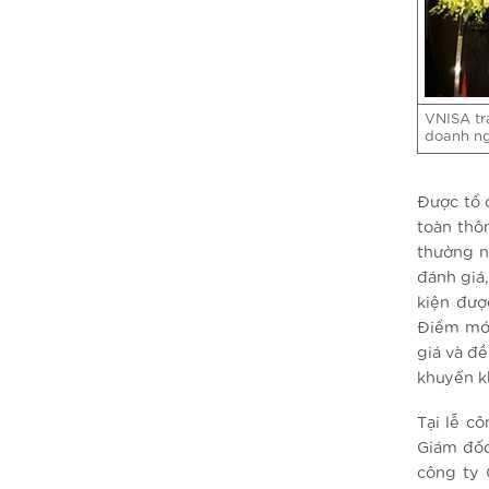
VNISA tr
doanh ng
Được tổ 
toàn thô
thường n
đánh giá,
kiện đượ
Điểm mới
giá và đ
khuyến k
Tại lễ c
Giám đốc
công ty 