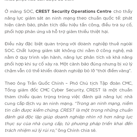
Ở mảng SOC,
CREST Security Operations Centre
cho thấy
năng lực giám sát an ninh mạng theo chuẩn quốc tế: phát
hiện cảnh báo, phân tích dấu hiệu tấn công, điều tra sự cố,
phối hợp phản ứng và hỗ trợ giảm thiểu thiệt hại.
Điều này đặc biệt quan trọng với doanh nghiệp thuê ngoài
SOC. Chất lượng giám sát không chỉ nằm ở công nghệ, mà
nằm ở quy trình vận hành, năng lực phân tích và khả năng
phối hợp khi sự cố xảy ra. Một cảnh báo đúng nhưng bị xử lý
chậm vẫn có thể khiến doanh nghiệp bỏ lỡ “thời điểm vàng”.
Theo ông Trần Quốc Chính – Phó Chủ tịch Tập đoàn CMC,
Tổng giám đốc CMC Cyber Security, CREST là một chuẩn
tham chiếu quan trọng trong việc đánh giá năng lực nhà
cung cấp dịch vụ an ninh mạng.
“Trong an ninh mạng, niềm
tin cần được kiểm chứng. CREST là một trong những chuẩn
đánh giá độc lập giúp doanh nghiệp nhìn rõ hơn năng lực
thực sự của nhà cung cấp, từ phương pháp triển khai đến
trách nhiệm xử lý rủi ro,”
ông Chính chia sẻ.