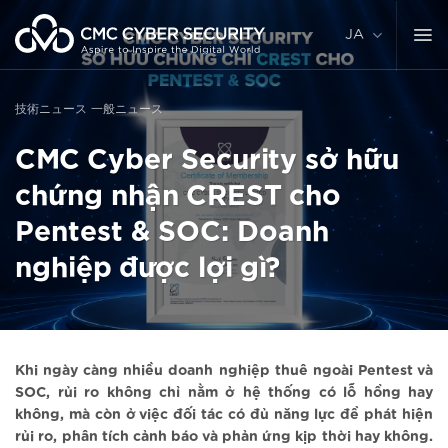
コ
ン
JA
テ
ン
ツ
技術ニュース
一般ニュース
に
ス
CMC Cyber Security sở hữu
キ
ッ
chứng nhận CREST cho
プ
Pentest & SOC: Doanh
nghiệp được lợi gì?
Khi ngày càng nhiều doanh nghiệp thuê ngoài Pentest và
SOC, rủi ro không chỉ nằm ở hệ thống có lỗ hổng hay
không, mà còn ở việc đối tác có đủ năng lực để phát hiện
rủi ro, phân tích cảnh báo và phản ứng kịp thời hay không.