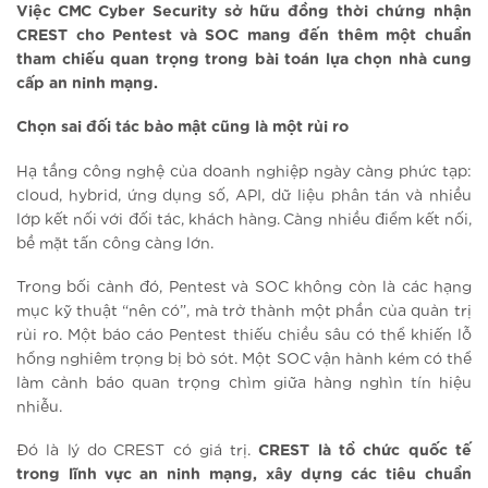
Việc CMC Cyber Security sở hữu đồng thời chứng nhận
CREST cho Pentest và SOC mang đến thêm một chuẩn
tham chiếu quan trọng trong bài toán lựa chọn nhà cung
cấp an ninh mạng.
Chọn sai đối tác bảo mật cũng là một rủi ro
Hạ tầng công nghệ của doanh nghiệp ngày càng phức tạp:
cloud, hybrid, ứng dụng số, API, dữ liệu phân tán và nhiều
lớp kết nối với đối tác, khách hàng. Càng nhiều điểm kết nối,
bề mặt tấn công càng lớn.
Trong bối cảnh đó, Pentest và SOC không còn là các hạng
mục kỹ thuật “nên có”, mà trở thành một phần của quản trị
rủi ro. Một báo cáo Pentest thiếu chiều sâu có thể khiến lỗ
hổng nghiêm trọng bị bỏ sót. Một SOC vận hành kém có thể
làm cảnh báo quan trọng chìm giữa hàng nghìn tín hiệu
nhiễu.
Đó là lý do CREST có giá trị.
CREST là tổ chức quốc tế
trong lĩnh vực an ninh mạng, xây dựng các tiêu chuẩn