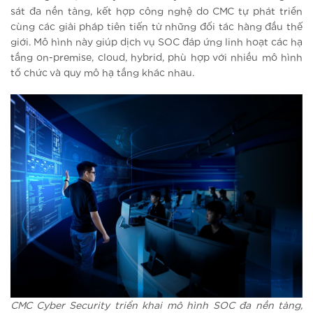
sát đa nền tảng, kết hợp công nghệ do CMC tự phát triển
cùng các giải pháp tiên tiến từ những đối tác hàng đầu thế
giới. Mô hình này giúp dịch vụ SOC đáp ứng linh hoạt các hạ
tầng on-premise, cloud, hybrid, phù hợp với nhiều mô hình
tổ chức và quy mô hạ tầng khác nhau.
CMC Cyber Security triển khai mô hình SOC đa nền tảng,