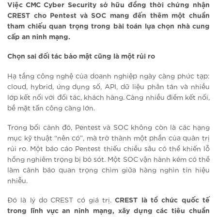
Việc CMC Cyber Security sở hữu đồng thời chứng nhận
CREST cho Pentest và SOC mang đến thêm một chuẩn
tham chiếu quan trọng trong bài toán lựa chọn nhà cung
cấp an ninh mạng.
Chọn sai đối tác bảo mật cũng là một rủi ro
Hạ tầng công nghệ của doanh nghiệp ngày càng phức tạp:
cloud, hybrid, ứng dụng số, API, dữ liệu phân tán và nhiều
lớp kết nối với đối tác, khách hàng. Càng nhiều điểm kết nối,
bề mặt tấn công càng lớn.
Trong bối cảnh đó, Pentest và SOC không còn là các hạng
mục kỹ thuật “nên có”, mà trở thành một phần của quản trị
rủi ro. Một báo cáo Pentest thiếu chiều sâu có thể khiến lỗ
hổng nghiêm trọng bị bỏ sót. Một SOC vận hành kém có thể
làm cảnh báo quan trọng chìm giữa hàng nghìn tín hiệu
nhiễu.
Đó là lý do CREST có giá trị.
CREST là tổ chức quốc tế
trong lĩnh vực an ninh mạng, xây dựng các tiêu chuẩn