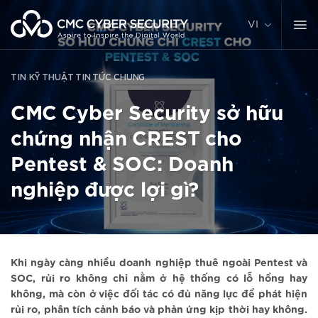
Chuyển
đến
VI
nội
dung
TIN KỸ THUẬT
TIN TỨC CHUNG
CMC Cyber Security sở hữu
chứng nhận CREST cho
Pentest & SOC: Doanh
nghiệp được lợi gì?
Khi ngày càng nhiều doanh nghiệp thuê ngoài Pentest và
SOC, rủi ro không chỉ nằm ở hệ thống có lỗ hổng hay
không, mà còn ở việc đối tác có đủ năng lực để phát hiện
rủi ro, phân tích cảnh báo và phản ứng kịp thời hay không.