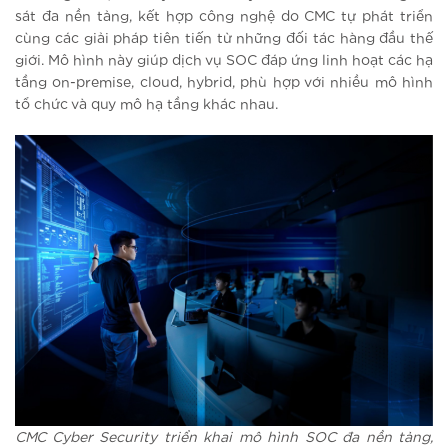
sát đa nền tảng, kết hợp công nghệ do CMC tự phát triển
cùng các giải pháp tiên tiến từ những đối tác hàng đầu thế
giới. Mô hình này giúp dịch vụ SOC đáp ứng linh hoạt các hạ
tầng on-premise, cloud, hybrid, phù hợp với nhiều mô hình
tổ chức và quy mô hạ tầng khác nhau.
CMC Cyber Security triển khai mô hình SOC đa nền tảng,