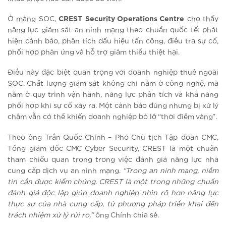
Ở mảng SOC,
CREST Security Operations Centre
cho thấy
năng lực giám sát an ninh mạng theo chuẩn quốc tế: phát
hiện cảnh báo, phân tích dấu hiệu tấn công, điều tra sự cố,
phối hợp phản ứng và hỗ trợ giảm thiểu thiệt hại.
Điều này đặc biệt quan trọng với doanh nghiệp thuê ngoài
SOC. Chất lượng giám sát không chỉ nằm ở công nghệ, mà
nằm ở quy trình vận hành, năng lực phân tích và khả năng
phối hợp khi sự cố xảy ra. Một cảnh báo đúng nhưng bị xử lý
chậm vẫn có thể khiến doanh nghiệp bỏ lỡ “thời điểm vàng”.
Theo ông Trần Quốc Chính – Phó Chủ tịch Tập đoàn CMC,
Tổng giám đốc CMC Cyber Security, CREST là một chuẩn
tham chiếu quan trọng trong việc đánh giá năng lực nhà
cung cấp dịch vụ an ninh mạng.
“Trong an ninh mạng, niềm
tin cần được kiểm chứng. CREST là một trong những chuẩn
đánh giá độc lập giúp doanh nghiệp nhìn rõ hơn năng lực
thực sự của nhà cung cấp, từ phương pháp triển khai đến
trách nhiệm xử lý rủi ro,”
ông Chính chia sẻ.