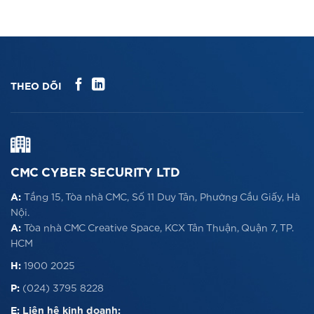
THEO DÕI
CMC CYBER SECURITY LTD
A:
Tầng 15, Tòa nhà CMC, Số 11 Duy Tân, Phường Cầu Giấy, Hà
Nội.
A:
Tòa nhà CMC Creative Space, KCX Tân Thuận, Quận 7, TP.
HCM
H:
1900 2025
P:
(024) 3795 8228
E:
Liên hệ kinh doanh: