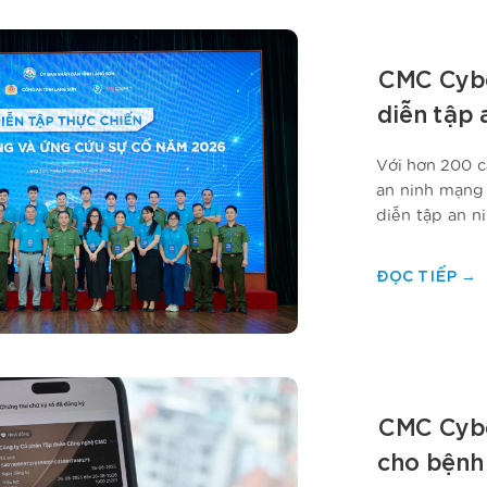
CMC Cybe
diễn tập
2026
Với hơn 200 cá
an ninh mạng
diễn tập an n
địa bàn tỉnh.
ĐỌC TIẾP
→
CMC Cyber
cho bệnh