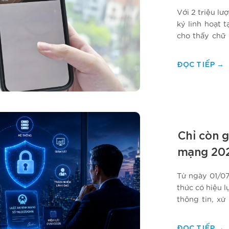
Với 2 triệu lư
ký linh hoạt 
cho thấy chữ 
nghiệm người 
ĐỌC TIẾP
→
Chỉ còn g
mạng 202
làm gì n
Từ ngày 01/0
thức có hiệu 
thông tin, xử
mạng, an ninh
toán quản trị…
ĐỌC TIẾP
→