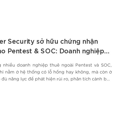
r Security sở hữu chứng nhận
o Pentest & SOC: Doanh nghiệp
gì?
g nhiều doanh nghiệp thuê ngoài Pentest và SOC,
chỉ nằm ở hệ thống có lỗ hổng hay không, mà còn ở
ó đủ năng lực để phát hiện rủi ro, phân tích cảnh báo
ịp thời hay không. Việc CMC Cyber Security sở…