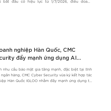
5 bắt đầu có hiệu lực từ 1/7/2026, điều doanh
ông chỉ là đầu tư thêm về bảo mật, mà là xác định
u nào…
doanh nghiệp Hàn Quốc, CMC
curity đẩy mạnh ứng dụng AI
m sát an ninh mạng
h nhu cầu bảo mật gia tăng mạnh, đặc biệt tại lĩnh
 – ngân hàng, CMC Cyber Security vừa ký kết hợp tác
hiệp Hàn Quốc IGLOO nhằm đẩy mạnh ứng dụng trí
(AI) trong giám sát và ứng phó an ninh mạng. Thỏa