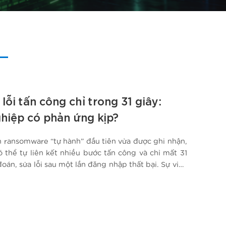
 lỗi tấn công chỉ trong 31 giây:
hiệp có phản ứng kịp?
h ransomware “tự hành” đầu tiên vừa được ghi nhận,
ó thể tự liên kết nhiều bước tấn công và chỉ mất 31
oán, sửa lỗi sau một lần đăng nhập thất bại. Sự việc
úc Luật An ninh mạng mới của Việt Nam…