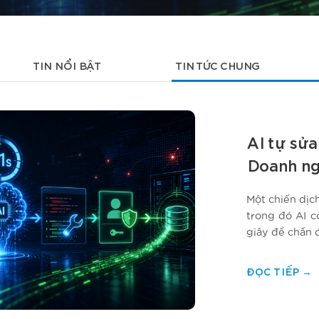
TIN NỔI BẬT
TIN TỨC CHUNG
AI tự sửa
Doanh ng
Một chiến dịc
trong đó AI c
giây để chẩn đ
xảy ra đúng l
ĐỌC TIẾP
→