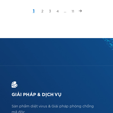
1
2
3
4
…
11
GIẢI PHÁP & DỊCH VỤ
Sản phẩm diệt virus & Giải pháp phòng chống
mã độc