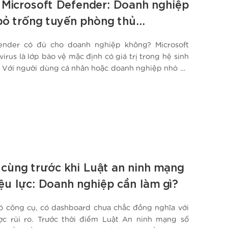
 Microsoft Defender: Doanh nghiệp
bỏ trống tuyến phòng thủ
?
fender có đủ cho doanh nghiệp không? Microsoft
irus là lớp bảo vệ mặc định có giá trị trong hệ sinh
 Với người dùng cá nhân hoặc doanh nghiệp nhỏ có
uẩn hóa tốt, Defender có thể đáp ứng hiệu quả các
tảng như quét mã…
cùng trước khi Luật an ninh mạng
ệu lực: Doanh nghiệp cần làm gì?
ó công cụ, có dashboard chưa chắc đồng nghĩa với
ợc rủi ro. Trước thời điểm Luật An ninh mạng số