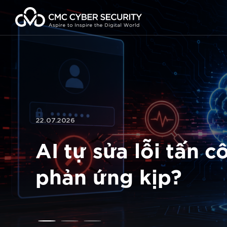
Chuyển
đến
nội
dung
22.07.2026
AI tự sửa lỗi tấn 
phản ứng kịp?