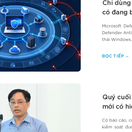
Chỉ dùng
có đang 
endpoint
Microsoft De
Defender Antiv
thái Windows.
môi trường ch
nhu cầu nền 
ĐỌC TIẾP
→
Quý cuối 
mới có hi
Có báo cáo, c
kiểm soát đư