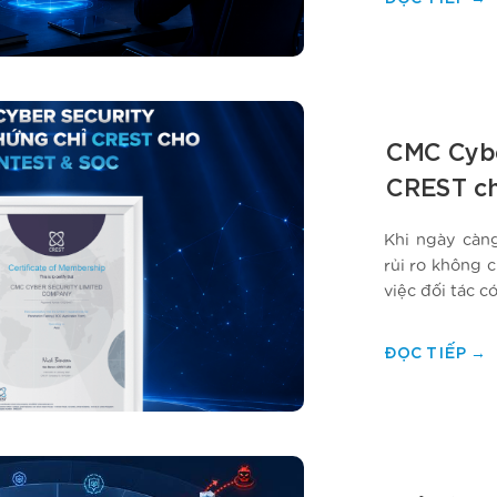
CMC Cybe
CREST ch
được lợi 
Khi ngày càn
rủi ro không 
việc đối tác c
và phản ứng k
ĐỌC TIẾP
→