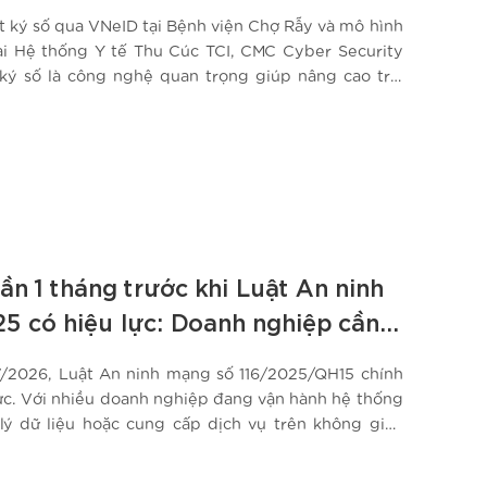
ợt ký số qua VNeID tại Bệnh viện Chợ Rẫy và mô hình
tại Hệ thống Y tế Thu Cúc TCI, CMC Cyber Security
ký số là công nghệ quan trọng giúp nâng cao trải
bệnh và hiệu quả vận hành bệnh viện. Trong…
ần 1 tháng trước khi Luật An ninh
5 có hiệu lực: Doanh nghiệp cần
gay?
7/2026, Luật An ninh mạng số 116/2025/QH15 chính
lực. Với nhiều doanh nghiệp đang vận hành hệ thống
 lý dữ liệu hoặc cung cấp dịch vụ trên không gian
 mạng không còn là vấn đề riêng của IT. Đây là bài