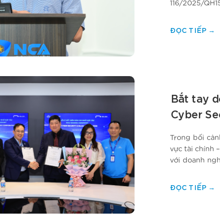
116/2025/QH1
nghiệp cần kh
đúng điểm yế
ĐỌC TIẾP
→
Bắt tay 
Cyber Se
trong giá
Trong bối cản
vực tài chính
với doanh ng
tuệ nhân tạo 
thuận…
ĐỌC TIẾP
→