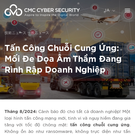
コ
ン
JA
テ
ン
ツ
技術ニュース
一般ニュース
に
ス
Tấn Công Chuỗi Cung Ứng:
キ
ッ
Mối Đe Dọa Âm Thầm Đang
プ
Rình Rập Doanh Nghiệp
Tháng 8/2024:
Cảnh báo đỏ cho tất cả doanh nghiệp! Một
loại hình tấn công mạng mới, tinh vi và nguy hiểm đang gia
tăng với tốc độ chóng mặt:
tấn công chuỗi cung ứng
.
Không ồn ào như ransomware, không trực diện như tấn