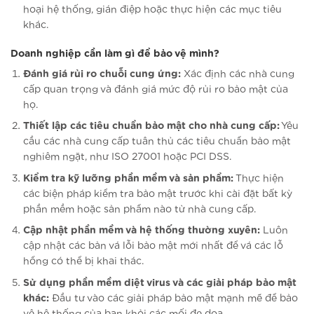
hoại hệ thống, gián điệp hoặc thực hiện các mục tiêu
khác.
Doanh nghiệp cần làm gì để bảo vệ mình?
Đánh giá rủi ro chuỗi cung ứng:
Xác định các nhà cung
cấp quan trọng và đánh giá mức độ rủi ro bảo mật của
họ.
Thiết lập các tiêu chuẩn bảo mật cho nhà cung cấp:
Yêu
cầu các nhà cung cấp tuân thủ các tiêu chuẩn bảo mật
nghiêm ngặt, như ISO 27001 hoặc PCI DSS.
Kiểm tra kỹ lưỡng phần mềm và sản phẩm:
Thực hiện
các biện pháp kiểm tra bảo mật trước khi cài đặt bất kỳ
phần mềm hoặc sản phẩm nào từ nhà cung cấp.
Cập nhật phần mềm và hệ thống thường xuyên:
Luôn
cập nhật các bản vá lỗi bảo mật mới nhất để vá các lỗ
hổng có thể bị khai thác.
Sử dụng phần mềm diệt virus và các giải pháp bảo mật
khác:
Đầu tư vào các giải pháp bảo mật mạnh mẽ để bảo
vệ hệ thống của bạn khỏi các mối đe dọa.