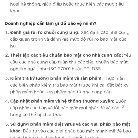
hoại hệ thống, gián điệp hoặc thực hiện các mục tiêu
khác.
Doanh nghiệp cần làm gì để bảo vệ mình?
Đánh giá rủi ro chuỗi cung ứng:
Xác định các nhà cung
cấp quan trọng và đánh giá mức độ rủi ro bảo mật của
họ.
Thiết lập các tiêu chuẩn bảo mật cho nhà cung cấp:
Yêu
cầu các nhà cung cấp tuân thủ các tiêu chuẩn bảo mật
nghiêm ngặt, như ISO 27001 hoặc PCI DSS.
Kiểm tra kỹ lưỡng phần mềm và sản phẩm:
Thực hiện
các biện pháp kiểm tra bảo mật trước khi cài đặt bất kỳ
phần mềm hoặc sản phẩm nào từ nhà cung cấp.
Cập nhật phần mềm và hệ thống thường xuyên:
Luôn
cập nhật các bản vá lỗi bảo mật mới nhất để vá các lỗ
hổng có thể bị khai thác.
Sử dụng phần mềm diệt virus và các giải pháp bảo mật
khác:
Đầu tư vào các giải pháp bảo mật mạnh mẽ để bảo
vệ hệ thống của bạn khỏi các mối đe dọa.