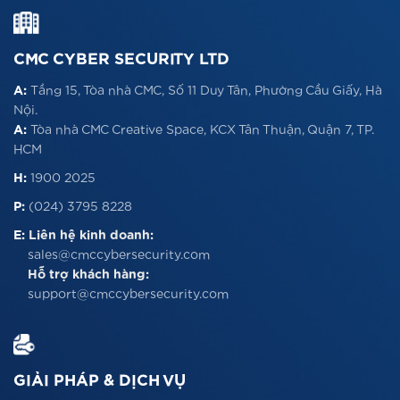
CMC CYBER SECURITY LTD
A:
Tầng 15, Tòa nhà CMC, Số 11 Duy Tân, Phường Cầu Giấy, Hà
Nội.
A:
Tòa nhà CMC Creative Space, KCX Tân Thuận, Quận 7, TP.
HCM
H:
1900 2025
P:
(024) 3795 8228
E:
Liên hệ kinh doanh:
sales@cmccybersecurity.com
Hỗ trợ khách hàng:
support@cmccybersecurity.com
GIẢI PHÁP & DỊCH VỤ