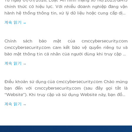
Từ ngày 01/07/2026, Luật An ninh mạng số 116/2025/QH15
chính thức có hiệu lực. Với nhiều doanh nghiệp đang vận
hành hệ thống thông tin, xử lý dữ liệu hoặc cung cấp dịch
vụ trên không gian mạng, an ninh mạng không còn là vấn
계속 읽기
→
đề riêng của IT. Đây là bài toán quản trị…
Chính sách bảo mật của cmccybersecurity.com
cmccybersecurity.com cam kết bảo vệ quyền riêng tư và
bảo mật thông tin cá nhân của người dùng khi truy cập và
sử dụng Website. Chính sách bảo mật này giải thích cách
계속 읽기
→
chúng tôi thu thập, sử dụng và bảo vệ thông tin của bạn. 1.
Thông tin…
Điều khoản sử dụng của cmccybersecurity.com Chào mừng
bạn đến với cmccybersecurity.com (sau đây gọi tắt là
“Website”). Khi truy cập và sử dụng Website này, bạn đồng
ý tuân thủ các điều khoản và điều kiện dưới đây. Nếu bạn
계속 읽기
→
không đồng ý với bất kỳ điều khoản nào, vui lòng không sử
dụng…