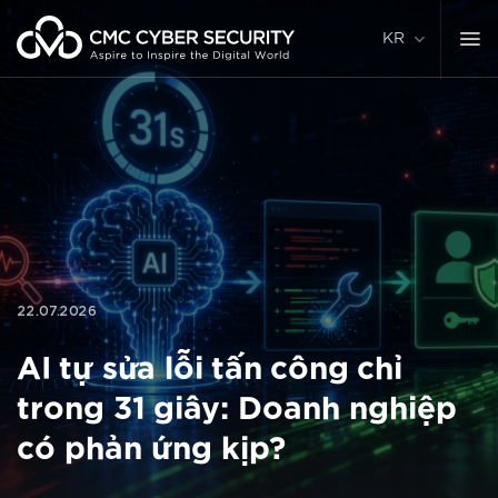
콘
텐
KR
츠
로
건
너
뛰
기
22.07.2026
AI tự sửa lỗi tấn công chỉ
trong 31 giây: Doanh nghiệp
có phản ứng kịp?