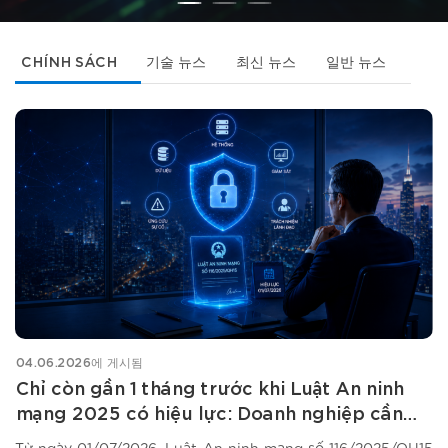
CHÍNH SÁCH
기술 뉴스
최신 뉴스
일반 뉴스
04.06.2026
에 게시됨
Chỉ còn gần 1 tháng trước khi Luật An ninh
mạng 2025 có hiệu lực: Doanh nghiệp cần
làm gì ngay?