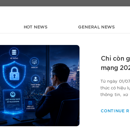
HOT NEWS
GENERAL NEWS
Chỉ còn g
mạng 202
làm gì n
Từ ngày 01/0
thức có hiệu 
thông tin, xử
mạng, an ninh
toán quản trị…
CONTINUE 