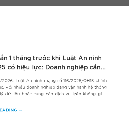
ần 1 tháng trước khi Luật An ninh
5 có hiệu lực: Doanh nghiệp cần
gay?
7/2026, Luật An ninh mạng số 116/2025/QH15 chính
lực. Với nhiều doanh nghiệp đang vận hành hệ thống
 lý dữ liệu hoặc cung cấp dịch vụ trên không gian
 mạng không còn là vấn đề riêng của IT. Đây là bài
READING
→