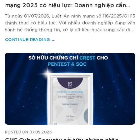
mạng 2025 có hiệu lực: Doanh nghiệp cần
làm gì ngay?
Từ ngày 01/07/2026, Luật An ninh mạng số 116/2025/QH15
chính thức có hiệu lực. Với nhiều doanh nghiệp đang vận
hành hệ thống thông tin, xử lý dữ liệu hoặc cung cấp dịch
vụ trên không gian mạng, an ninh mạng không còn là vấn
CONTINUE READING
→
đề riêng của IT. Đây là bài toán quản trị…
POSTED ON
07.05.2026