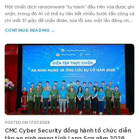
Một chiến dịch ransomware “tự hành” đầu tiên vừa được ghi
nhận, trong đó AI có thể tự liên kết nhiều bước tấn công và
chỉ mất 31 giây để chẩn đoán, sửa lỗi sau một lần đăng nhập
thất bại. Sự việc xảy ra đúng lúc Luật An ninh mạng mới
CONTINUE READING
→
của Việt Nam…
POSTED ON
17.07.2026
CMC Cyber Security đồng hành tổ chức diễn
tập an ninh mạng tỉnh Lạng Sơn năm 2026