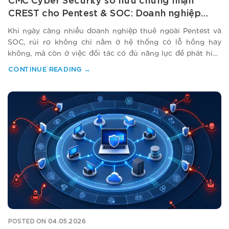
CMC Cyber Security sở hữu chứng nhận
CREST cho Pentest & SOC: Doanh nghiệp
được lợi gì?
Khi ngày càng nhiều doanh nghiệp thuê ngoài Pentest và
SOC, rủi ro không chỉ nằm ở hệ thống có lỗ hổng hay
không, mà còn ở việc đối tác có đủ năng lực để phát hiện
rủi ro, phân tích cảnh báo và phản ứng kịp thời hay không.
CONTINUE READING
→
Việc CMC Cyber Security sở…
POSTED ON
04.05.2026