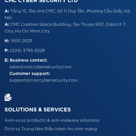
CMC CYBER SECURITY LTD
A:
Tầng 15, Tòa nhà CMC, Số 11 Duy Tân, Phường Cầu Giấy, Hà
Nội.
A:
CMC Creative Space Building, Tan Thuan EPZ, District 7,
City. Ho Chi Minh City
H:
1900 2025
P:
(024) 3795 8228
E:
Business contact:
sales@cmccybersecurity.com
Customer support:
support@cmccybersecurity.com
SOLUTIONS & SERVICES
Anti-virus products & anti-malware solutions
Dịch vụ Trung tâm Điều hành An ninh mạng