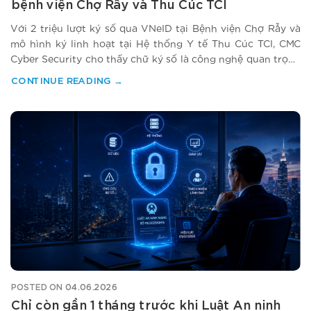
bệnh viện Chợ Rẫy và Thu Cúc TCI
Với 2 triệu lượt ký số qua VNeID tại Bệnh viện Chợ Rẫy và
mô hình ký linh hoạt tại Hệ thống Y tế Thu Cúc TCI, CMC
Cyber Security cho thấy chữ ký số là công nghệ quan trọng
giúp nâng cao trải nghiệm người bệnh và hiệu quả vận hành
CONTINUE READING
→
bệnh viện. Trong…
POSTED ON
04.06.2026
Chỉ còn gần 1 tháng trước khi Luật An ninh