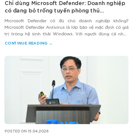
Chỉ dùng Microsoft Defender: Doanh nghiệp
có đang bỏ trống tuyến phòng thủ
endpoint?
Microsoft Defender có đủ cho doanh nghiệp không?
Microsoft Defender Antivirus là lớp bảo vệ mặc định có giá
trị trong hệ sinh thái Windows. Với người dùng cá nhân
hoặc doanh nghiệp nhỏ có môi trường chuẩn hóa tốt,
CONTINUE READING
→
Defender có thể đáp ứng hiệu quả các nhu cầu nền tảng
như quét mã…
POSTED ON
15.04.2026