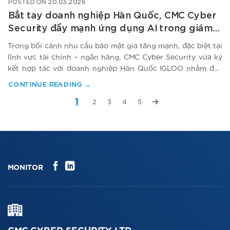
POSTED ON
20.03.2026
Bắt tay doanh nghiệp Hàn Quốc, CMC Cyber
Security đẩy mạnh ứng dụng AI trong giám
sát an ninh mạng
Trong bối cảnh nhu cầu bảo mật gia tăng mạnh, đặc biệt tại
lĩnh vực tài chính – ngân hàng, CMC Cyber Security vừa ký
kết hợp tác với doanh nghiệp Hàn Quốc IGLOO nhằm đẩy
mạnh ứng dụng trí tuệ nhân tạo (AI) trong giám sát và ứng
CONTINUE READING
→
phó an ninh mạng. Thỏa thuận…
1
2
3
4
5
MONITOR