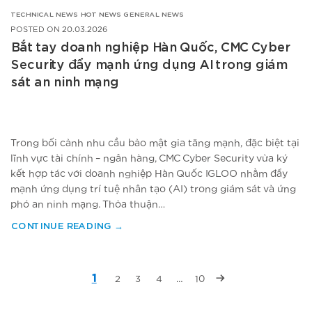
TECHNICAL NEWS
HOT NEWS
GENERAL NEWS
POSTED ON
20.03.2026
Bắt tay doanh nghiệp Hàn Quốc, CMC Cyber
Security đẩy mạnh ứng dụng AI trong giám
sát an ninh mạng
Trong bối cảnh nhu cầu bảo mật gia tăng mạnh, đặc biệt tại
lĩnh vực tài chính – ngân hàng, CMC Cyber Security vừa ký
kết hợp tác với doanh nghiệp Hàn Quốc IGLOO nhằm đẩy
mạnh ứng dụng trí tuệ nhân tạo (AI) trong giám sát và ứng
phó an ninh mạng. Thỏa thuận…
CONTINUE READING
→
1
2
3
4
…
10