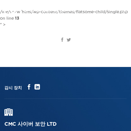
콘
텐
KR
/var/www/html/wp-content/themes/flatsome-child/single.php
츠
on line
13
로
" >
건
너
뛰
기
감시 장치
CMC 사이버 보안 LTD