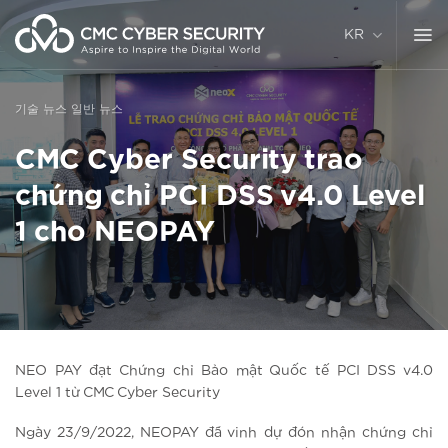
콘
텐
KR
츠
로
건
기술 뉴스
일반 뉴스
너
뛰
CMC Cyber Security trao
기
chứng chỉ PCI DSS v4.0 Level
1 cho NEOPAY
NEO PAY đạt Chứng chỉ Bảo mật Quốc tế PCI DSS v4.0
Level 1 từ CMC Cyber Security
Ngày 23/9/2022, NEOPAY đã vinh dự đón nhận chứng chỉ