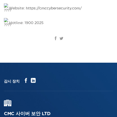
Website:
https://cmccybersecurity.com/
Hotline: 1900 2025
감시 장치
CMC 사이버 보안 LTD