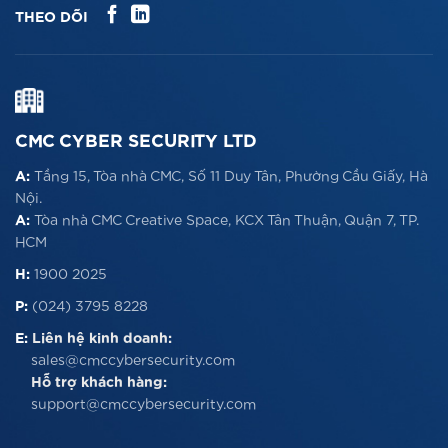
THEO DÕI
CMC CYBER SECURITY LTD
A:
Tầng 15, Tòa nhà CMC, Số 11 Duy Tân, Phường Cầu Giấy, Hà
Nội.
A:
Tòa nhà CMC Creative Space, KCX Tân Thuận, Quận 7, TP.
HCM
H:
1900 2025
P:
(024) 3795 8228
E:
Liên hệ kinh doanh:
sales@cmccybersecurity.com
Hỗ trợ khách hàng:
support@cmccybersecurity.com