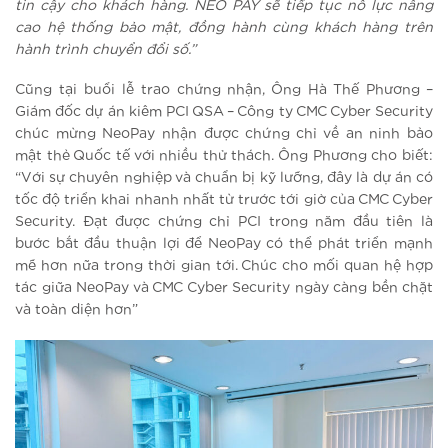
tin cậy cho khách hàng. NEO PAY sẽ tiếp tục nỗ lực nâng
cao hệ thống bảo mật, đồng hành cùng khách hàng trên
hành trình chuyển đổi số.”
Cũng tại buổi lễ trao chứng nhận, Ông Hà Thế Phương –
Giám đốc dự án kiêm PCI QSA – Công ty CMC Cyber Security
chúc mừng NeoPay nhận được chứng chỉ về an ninh bảo
mật thẻ Quốc tế với nhiều thử thách. Ông Phương cho biết:
“Với sự chuyên nghiệp và chuẩn bị kỹ lưỡng, đây là dự án có
tốc độ triển khai nhanh nhất từ trước tới giờ của CMC Cyber
Security. Đạt được chứng chỉ PCI trong năm đầu tiên là
bước bắt đầu thuận lợi để NeoPay có thể phát triển mạnh
mẽ hơn nữa trong thời gian tới. Chúc cho mối quan hệ hợp
tác giữa NeoPay và CMC Cyber Security ngày càng bền chặt
và toàn diện hơn”