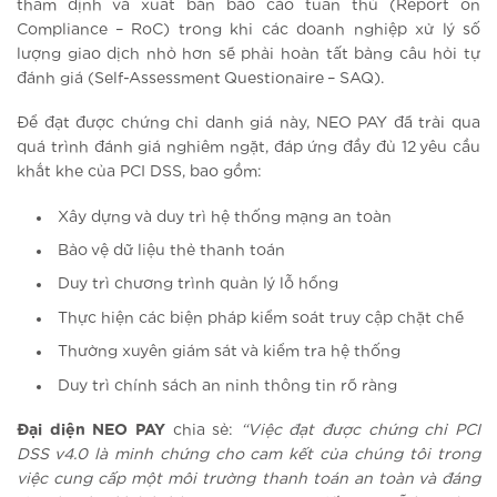
thẩm định và xuất bản báo cáo tuân thủ (Report on
Compliance – RoC) trong khi các doanh nghiệp xử lý số
lượng giao dịch nhỏ hơn sẽ phải hoàn tất bảng câu hỏi tự
đánh giá (Self-Assessment Questionaire – SAQ).
Để đạt được chứng chỉ danh giá này, NEO PAY đã trải qua
quá trình đánh giá nghiêm ngặt, đáp ứng đầy đủ 12 yêu cầu
khắt khe của PCI DSS, bao gồm:
Xây dựng và duy trì hệ thống mạng an toàn
Bảo vệ dữ liệu thẻ thanh toán
Duy trì chương trình quản lý lỗ hổng
Thực hiện các biện pháp kiểm soát truy cập chặt chẽ
Thường xuyên giám sát và kiểm tra hệ thống
Duy trì chính sách an ninh thông tin rõ ràng
Đại diện NEO PAY
chia sẻ:
“Việc đạt được chứng chỉ PCI
DSS v4.0 là minh chứng cho cam kết của chúng tôi trong
việc cung cấp một môi trường thanh toán an toàn và đáng