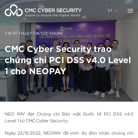
Chuyển
đến
VI
nội
dung
TIN KỸ THUẬT
TIN TỨC CHUNG
CMC Cyber Security trao
chứng chỉ PCI DSS v4.0 Level
1 cho NEOPAY
NEO PAY đạt Chứng chỉ Bảo mật Quốc tế PCI DSS v4.0
Level 1 từ CMC Cyber Security
Ngày 23/9/2022, NEOPAY đã vinh dự đón nhận chứng chỉ