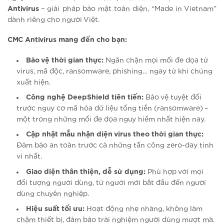
Antivirus
– giải pháp bảo mật toàn diện, “Made in Vietnam”
dành riêng cho người Việt.
CMC Antivirus mang đến cho bạn:
Bảo vệ thời gian thực:
Ngăn chặn mọi mối đe dọa từ
virus, mã độc, ransomware, phishing… ngay từ khi chúng
xuất hiện.
Công nghệ DeepShield tiên tiến:
Bảo vệ tuyệt đối
trước nguy cơ mã hóa dữ liệu tống tiền (ransomware) –
một trong những mối đe dọa nguy hiểm nhất hiện nay.
Cập nhật mẫu nhận diện virus theo thời gian thực:
Đảm bảo an toàn trước cả những tấn công zero-day tinh
vi nhất.
Giao diện thân thiện, dễ sử dụng:
Phù hợp với mọi
đối tượng người dùng, từ người mới bắt đầu đến người
dùng chuyên nghiệp.
Hiệu suất tối ưu:
Hoạt động nhẹ nhàng, không làm
chậm thiết bị, đảm bảo trải nghiệm người dùng mượt mà.