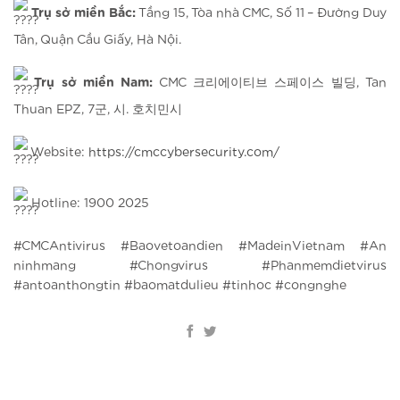
Trụ sở miền Bắc:
Tầng 15, Tòa nhà CMC, Số 11 – Đường Duy
Tân, Quận Cầu Giấy, Hà Nội.
Trụ sở miền Nam:
CMC 크리에이티브 스페이스 빌딩, Tan
Thuan EPZ, 7군, 시. 호치민시
Website:
https://cmccybersecurity.com/
Hotline: 1900 2025
#CMCAntivirus #Baovetoandien #MadeinVietnam #An
ninhmang #Chongvirus #Phanmemdietvirus
#antoanthongtin #baomatdulieu #tinhoc #congnghe