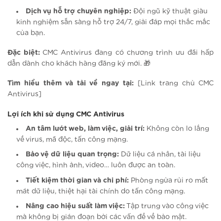
Dịch vụ hỗ trợ chuyên nghiệp:
Đội ngũ kỹ thuật giàu
kinh nghiệm sẵn sàng hỗ trợ 24/7, giải đáp mọi thắc mắc
của bạn.
Đặc biệt:
CMC Antivirus đang có chương trình ưu đãi hấp
dẫn dành cho khách hàng đăng ký mới. 🎁
Tìm hiểu thêm và tải về ngay tại:
[Link trang chủ CMC
Antivirus]
Lợi ích khi sử dụng CMC Antivirus
An tâm lướt web, làm việc, giải trí:
Không còn lo lắng
về virus, mã độc, tấn công mạng.
Bảo vệ dữ liệu quan trọng:
Dữ liệu cá nhân, tài liệu
công việc, hình ảnh, video… luôn được an toàn.
Tiết kiệm thời gian và chi phí:
Phòng ngừa rủi ro mất
mát dữ liệu, thiệt hại tài chính do tấn công mạng.
Nâng cao hiệu suất làm việc:
Tập trung vào công việc
mà không bị gián đoạn bởi các vấn đề về bảo mật.