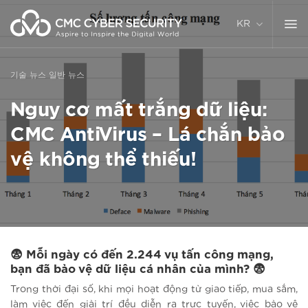
콘
텐
KR
츠
로
건
기술 뉴스
일반 뉴스
너
뛰
Nguy cơ mất trắng dữ liệu:
기
CMC AntiVirus – Lá chắn bảo
vệ không thể thiếu!
😨 Mỗi ngày có đến 2.244 vụ tấn công mạng,
bạn đã bảo vệ dữ liệu cá nhân của mình? 😨
Trong thời đại số, khi mọi hoạt động từ giao tiếp, mua sắm,
làm việc đến giải trí đều diễn ra trực tuyến, việc bảo vệ