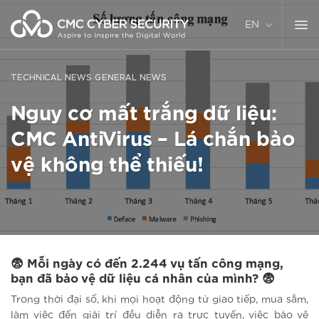
Skip
to
EN
content
TECHNICAL NEWS
GENERAL NEWS
Nguy cơ mất trắng dữ liệu:
CMC AntiVirus – Lá chắn bảo
vệ không thể thiếu!
😨 Mỗi ngày có đến 2.244 vụ tấn công mạng,
bạn đã bảo vệ dữ liệu cá nhân của mình? 😨
Trong thời đại số, khi mọi hoạt động từ giao tiếp, mua sắm,
làm việc đến giải trí đều diễn ra trực tuyến, việc bảo vệ