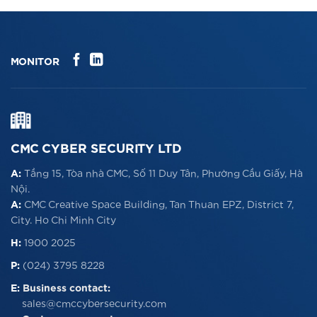
MONITOR
CMC CYBER SECURITY LTD
A:
Tầng 15, Tòa nhà CMC, Số 11 Duy Tân, Phường Cầu Giấy, Hà
Nội.
A:
CMC Creative Space Building, Tan Thuan EPZ, District 7,
City. Ho Chi Minh City
H:
1900 2025
P:
(024) 3795 8228
E:
Business contact:
sales@cmccybersecurity.com