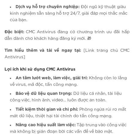
Dịch vụ hỗ trợ chuyên nghiệp:
Đội ngũ kỹ thuật giàu
kinh nghiệm sẵn sàng hỗ trợ 24/7, giải đáp mọi thắc mắc
của bạn.
Đặc biệt:
CMC Antivirus đang có chương trình ưu đãi hấp
dẫn dành cho khách hàng đăng ký mới. 🎁
Tìm hiểu thêm và tải về ngay tại:
[Link trang chủ CMC
Antivirus]
Lợi ích khi sử dụng CMC Antivirus
An tâm lướt web, làm việc, giải trí:
Không còn lo lắng
về virus, mã độc, tấn công mạng.
Bảo vệ dữ liệu quan trọng:
Dữ liệu cá nhân, tài liệu
công việc, hình ảnh, video… luôn được an toàn.
Tiết kiệm thời gian và chi phí:
Phòng ngừa rủi ro mất
mát dữ liệu, thiệt hại tài chính do tấn công mạng.
Nâng cao hiệu suất làm việc:
Tập trung vào công việc
mà không bị gián đoạn bởi các vấn đề về bảo mật.