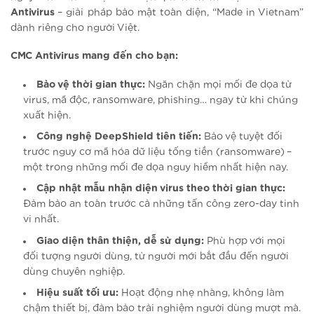
Antivirus
– giải pháp bảo mật toàn diện, “Made in Vietnam”
dành riêng cho người Việt.
CMC Antivirus mang đến cho bạn:
Bảo vệ thời gian thực:
Ngăn chặn mọi mối đe dọa từ
virus, mã độc, ransomware, phishing… ngay từ khi chúng
xuất hiện.
Công nghệ DeepShield tiên tiến:
Bảo vệ tuyệt đối
trước nguy cơ mã hóa dữ liệu tống tiền (ransomware) –
một trong những mối đe dọa nguy hiểm nhất hiện nay.
Cập nhật mẫu nhận diện virus theo thời gian thực:
Đảm bảo an toàn trước cả những tấn công zero-day tinh
vi nhất.
Giao diện thân thiện, dễ sử dụng:
Phù hợp với mọi
đối tượng người dùng, từ người mới bắt đầu đến người
dùng chuyên nghiệp.
Hiệu suất tối ưu:
Hoạt động nhẹ nhàng, không làm
chậm thiết bị, đảm bảo trải nghiệm người dùng mượt mà.