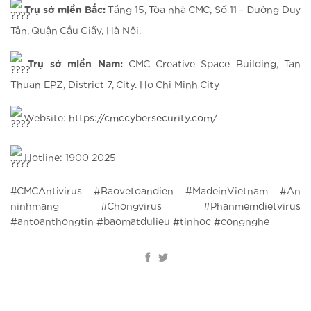
Trụ sở miền Bắc:
Tầng 15, Tòa nhà CMC, Số 11 – Đường Duy
Tân, Quận Cầu Giấy, Hà Nội.
Trụ sở miền Nam:
CMC Creative Space Building, Tan
Thuan EPZ, District 7, City. Ho Chi Minh City
Website:
https://cmccybersecurity.com/
Hotline: 1900 2025
#CMCAntivirus #Baovetoandien #MadeinVietnam #An
ninhmang #Chongvirus #Phanmemdietvirus
#antoanthongtin #baomatdulieu #tinhoc #congnghe