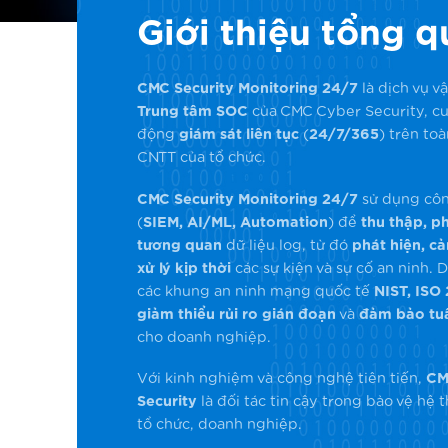
Giới thiệu tổng 
CMC Security Monitoring 24/7
là dịch vụ v
Trung tâm SOC
của CMC Cyber Security, c
động
giám sát liên tục
(
24/7/365
) trên to
CNTT của tổ chức.
CMC Security Monitoring 24/7
sử dụng côn
(
SIEM, AI/ML, Automation
) để
thu thập, ph
tương quan
dữ liệu log, từ đó
phát hiện, c
xử lý kịp thời
các sự kiện và sự cố an ninh. D
các khung an ninh mạng quốc tế
NIST, ISO
giảm thiểu rủi ro gián đoạn
và
đảm bảo tuâ
cho doanh nghiệp.
Với kinh nghiệm và công nghệ tiên tiến,
CM
Security
là đối tác tin cậy trong bảo vệ hệ
tổ chức, doanh nghiệp.