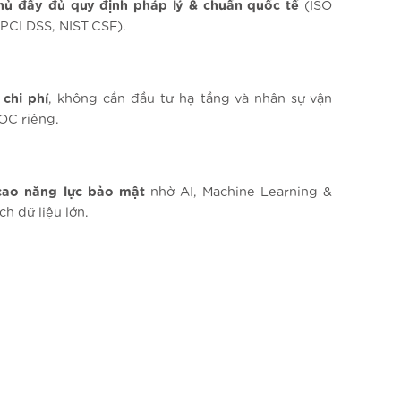
hủ
đầy
đủ
quy
định
pháp
lý
&
chuẩn
quốc
tế
(ISO
 PCI DSS, NIST CSF).
chi
phí
,
không
cần
đầu
tư
hạ
tầng
và
nhân
sự
vận
OC
riêng
.
cao
năng
lực
bảo
mật
nhờ
AI, Machine Learning &
ích
dữ
liệu
lớn
.