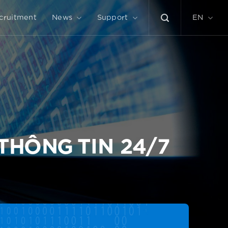
cruitment
News
Support
EN
THÔNG TIN 24/7