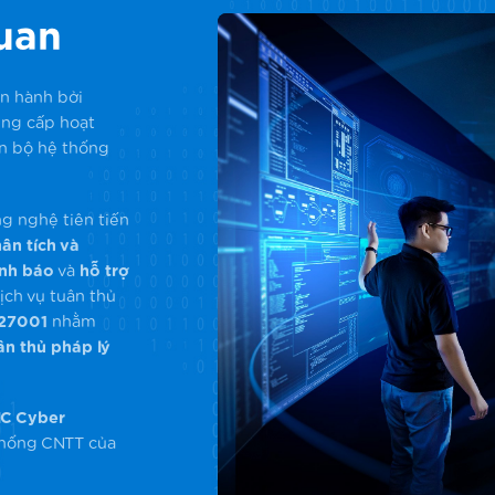
quan
ận hành bởi
ung cấp hoạt
àn bộ hệ thống
g nghệ tiên tiến
ân tích và
ảnh báo
và
hỗ trợ
ịch vụ tuân thủ
 27001
nhằm
n thủ pháp lý
C Cyber
 thống CNTT của