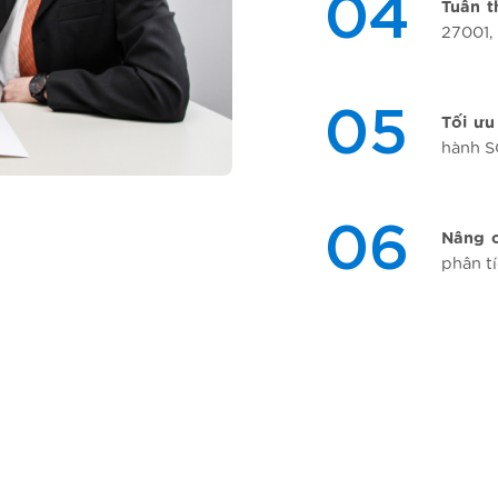
04
Tuân
t
27001,
05
Tối
ưu
hành
S
06
Nâng
phân
t