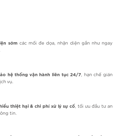
iện
sớm
các
mối
đe
dọa
,
nhận
diện
gần
như
ngay
.
ảo
hệ
thống
vận
hành
liên
tục
24/7
,
hạn
chế
gián
ịch
vụ
.
hiểu
thiệt
hại
& chi
phí
xử
lý
sự
cố
,
tối
ưu
đầu
tư
an
hông
tin.