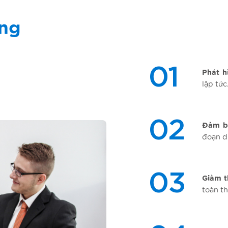
àng
01
Phát
h
lập
tức
02
Đảm
b
đoạn
d
03
Giảm
t
toàn
t