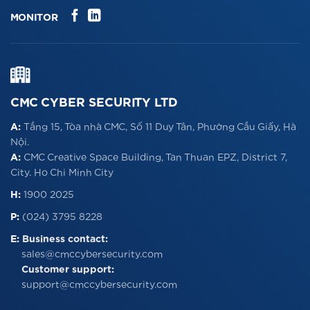
MONITOR
CMC CYBER SECURITY LTD
A:
Tầng 15, Tòa nhà CMC, Số 11 Duy Tân, Phường Cầu Giấy, Hà
Nội.
A:
CMC Creative Space Building, Tan Thuan EPZ, District 7,
City. Ho Chi Minh City
H:
1900 2025
P:
(024) 3795 8228
E:
Business contact:
sales@cmccybersecurity.com
Customer support:
support@cmccybersecurity.com