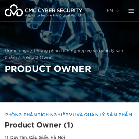
Skip
to
EN
content
Home page
/
Phòng phân tích nghiệp vụ và quản lý sản
phẩm
/
Product Owner
PRODUCT OWNER
PHÒNG PHÂN TÍCH NGHIỆP VỤ VÀ QUẢN LÝ SẢN PHẨM
Product Owner (1)
11 Duy Tân, Cầu Giấy, Hà Nội