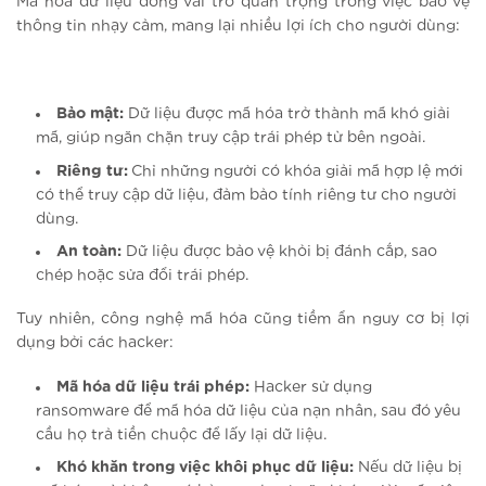
Mã hóa dữ liệu đóng vai trò quan trọng trong việc bảo vệ
thông tin nhạy cảm, mang lại nhiều lợi ích cho người dùng:
Bảo mật:
Dữ liệu được mã hóa trở thành mã khó giải
mã, giúp ngăn chặn truy cập trái phép từ bên ngoài.
Riêng tư:
Chỉ những người có khóa giải mã hợp lệ mới
có thể truy cập dữ liệu, đảm bảo tính riêng tư cho người
dùng.
An toàn:
Dữ liệu được bảo vệ khỏi bị đánh cắp, sao
chép hoặc sửa đổi trái phép.
Tuy nhiên, công nghệ mã hóa cũng tiềm ẩn nguy cơ bị lợi
dụng bởi các hacker:
Mã hóa dữ liệu trái phép:
Hacker sử dụng
ransomware để mã hóa dữ liệu của nạn nhân, sau đó yêu
cầu họ trả tiền chuộc để lấy lại dữ liệu.
Khó khăn trong việc khôi phục dữ liệu:
Nếu dữ liệu bị