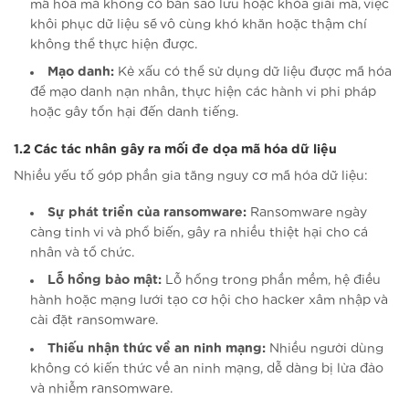
mã hóa mà không có bản sao lưu hoặc khóa giải mã, việc
khôi phục dữ liệu sẽ vô cùng khó khăn hoặc thậm chí
không thể thực hiện được.
Mạo danh:
Kẻ xấu có thể sử dụng dữ liệu được mã hóa
để mạo danh nạn nhân, thực hiện các hành vi phi pháp
hoặc gây tổn hại đến danh tiếng.
1.2 Các tác nhân gây ra mối đe dọa mã hóa dữ liệu
Nhiều yếu tố góp phần gia tăng nguy cơ mã hóa dữ liệu:
Sự phát triển của ransomware:
Ransomware ngày
càng tinh vi và phổ biến, gây ra nhiều thiệt hại cho cá
nhân và tổ chức.
Lỗ hổng bảo mật:
Lỗ hổng trong phần mềm, hệ điều
hành hoặc mạng lưới tạo cơ hội cho hacker xâm nhập và
cài đặt ransomware.
Thiếu nhận thức về an ninh mạng:
Nhiều người dùng
không có kiến thức về an ninh mạng, dễ dàng bị lừa đảo
và nhiễm ransomware.