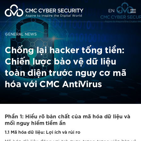
Skip
to
EN
content
GENERAL NEWS
Chống lại hacker tống tiền:
Chiến lược bảo vệ dữ liệu
toàn diện trước nguy cơ mã
hóa với CMC AntiVirus
Phần 1: Hiểu rõ bản chất của mã hóa dữ liệu và
mối nguy hiểm tiềm ẩn
1.1 Mã hóa dữ liệu: Lợi ích và rủi ro