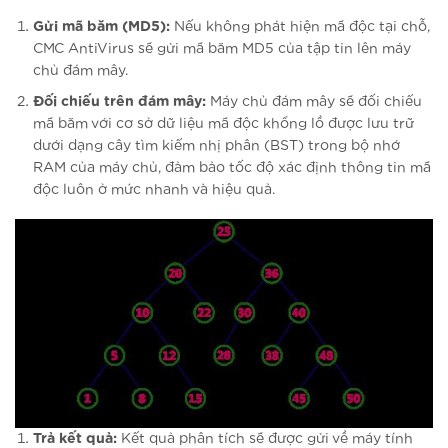
Gửi mã băm (MD5):
Nếu không phát hiện mã độc tại chỗ,
CMC AntiVirus sẽ gửi mã băm MD5 của tập tin lên máy
chủ đám mây.
Đối chiếu trên đám mây:
Máy chủ đám mây sẽ đối chiếu
mã băm với cơ sở dữ liệu mã độc khổng lồ được lưu trữ
dưới dạng cây tìm kiếm nhị phân (BST) trong bộ nhớ
RAM của máy chủ, đảm bảo tốc độ xác định thông tin mã
độc luôn ở mức nhanh và hiệu quả.
Trả kết quả:
Kết quả phân tích sẽ được gửi về máy tính