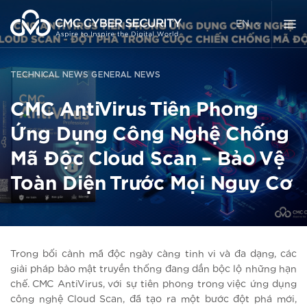
Skip
to
EN
content
TECHNICAL NEWS
GENERAL NEWS
CMC AntiVirus Tiên Phong
Ứng Dụng Công Nghệ Chống
Mã Độc Cloud Scan – Bảo Vệ
Toàn Diện Trước Mọi Nguy Cơ
Trong bối cảnh mã độc ngày càng tinh vi và đa dạng, các
giải pháp bảo mật truyền thống đang dần bộc lộ những hạn
chế. CMC AntiVirus, với sự tiên phong trong việc ứng dụng
công nghệ Cloud Scan, đã tạo ra một bước đột phá mới,