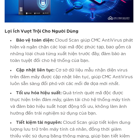
Lợi Ích Vượt Trội Cho Người Dùng
Bảo vệ toàn diện:
Cloud Scan giúp CMC AntiVirus phát
hiện và ngăn chặn các loại mã độc phức tạp, bao gồm cả
những loại chưa từng xuất hiện trước đây, đảm bảo an
toàn tuyệt đối cho hệ thống của bạn.
Cập nhật liên tục:
Cơ sở dữ liệu mẫu nhận diện virus
trên đám mây được cập nhật liên tục, giúp CMC AntiVirus
luôn sẵn sàng đối phó với các mối đe dọa mới nhất.
Tối ưu hóa hiệu suất:
Quá trình quét mã độc được
thực hiện trên đám mây, giảm tải cho hệ thống máy tính
và đảm bảo hiệu suất hoạt động tối ưu, không làm ảnh
hưởng đến trải nghiệm sử dụng của bạn.
Tiết kiệm tài nguyên:
Cloud Scan giúp tiết kiệm dung
lượng lưu trữ trên máy tính cá nhân, đồng thời giảm
thiểu việc sử dụng băng thông mạng, giúp bạn tiết kiệm