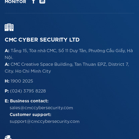
MONITOR
CMC CYBER SECURITY LTD
A:
Tầng 15, Tòa nhà CMC, Số 11 Duy Tân, Phường Cầu Giấy, Hà
Nội.
A:
CMC Creative Space Building, Tan Thuan EPZ, District 7,
City. Ho Chi Minh City
H:
1900 2025
P:
(024) 3795 8228
E:
Business contact:
sales@cmccybersecurity.com
Customer support:
support@cmccybersecurity.com