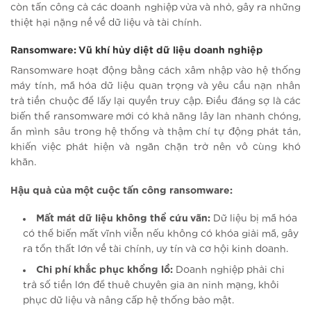
còn tấn công cả các doanh nghiệp vừa và nhỏ, gây ra những
thiệt hại nặng nề về dữ liệu và tài chính.
Ransomware: Vũ khí hủy diệt dữ liệu doanh nghiệp
Ransomware hoạt động bằng cách xâm nhập vào hệ thống
máy tính, mã hóa dữ liệu quan trọng và yêu cầu nạn nhân
trả tiền chuộc để lấy lại quyền truy cập. Điều đáng sợ là các
biến thể ransomware mới có khả năng lây lan nhanh chóng,
ẩn mình sâu trong hệ thống và thậm chí tự động phát tán,
khiến việc phát hiện và ngăn chặn trở nên vô cùng khó
khăn.
Hậu quả của một cuộc tấn công ransomware:
Mất mát dữ liệu không thể cứu vãn:
Dữ liệu bị mã hóa
có thể biến mất vĩnh viễn nếu không có khóa giải mã, gây
ra tổn thất lớn về tài chính, uy tín và cơ hội kinh doanh.
Chi phí khắc phục khổng lồ:
Doanh nghiệp phải chi
trả số tiền lớn để thuê chuyên gia an ninh mạng, khôi
phục dữ liệu và nâng cấp hệ thống bảo mật.