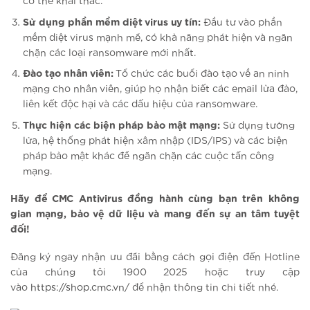
có thể khai thác.
Sử dụng phần mềm diệt virus uy tín:
Đầu tư vào phần
mềm diệt virus mạnh mẽ, có khả năng phát hiện và ngăn
chặn các loại ransomware mới nhất.
Đào tạo nhân viên:
Tổ chức các buổi đào tạo về an ninh
mạng cho nhân viên, giúp họ nhận biết các email lừa đảo,
liên kết độc hại và các dấu hiệu của ransomware.
Thực hiện các biện pháp bảo mật mạng:
Sử dụng tường
lửa, hệ thống phát hiện xâm nhập (IDS/IPS) và các biện
pháp bảo mật khác để ngăn chặn các cuộc tấn công
mạng.
Hãy để CMC Antivirus đồng hành cùng bạn trên không
gian mạng, bảo vệ dữ liệu và mang đến sự an tâm tuyệt
đối!
Đăng ký ngay nhận ưu đãi bằng cách gọi điện đến Hotline
của chúng tôi 1900 2025 hoặc truy cập
vào
https://shop.cmc.vn/
để nhận thông tin chi tiết nhé.