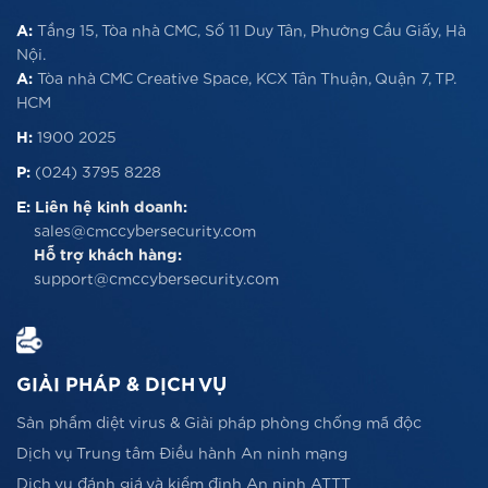
A:
Tầng 15, Tòa nhà CMC, Số 11 Duy Tân, Phường Cầu Giấy, Hà
Nội.
A:
Tòa nhà CMC Creative Space, KCX Tân Thuận, Quận 7, TP.
HCM
H:
1900 2025
P:
(024) 3795 8228
E:
Liên hệ kinh doanh:
sales@cmccybersecurity.com
Hỗ trợ khách hàng:
support@cmccybersecurity.com
GIẢI PHÁP & DỊCH VỤ
Sản phẩm diệt virus & Giải pháp phòng chống mã độc
Dịch vụ Trung tâm Điều hành An ninh mạng
Dịch vụ đánh giá và kiểm định An ninh ATTT