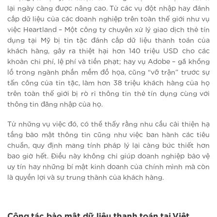
lại ngày càng được nâng cao. Từ các vụ đột nhập hay đánh
cắp dữ liệu của các doanh nghiệp trên toàn thế giới như vụ
việc Heartland – Một công ty chuyên xử lý giao dịch thẻ tín
dụng tại Mỹ bị tin tặc đánh cắp dữ liệu thanh toán của
khách hàng, gây ra thiệt hại hơn 140 triệu USD cho các
khoản chi phí, lệ phí và tiền phạt; hay vụ Adobe – gã khổng
lồ trong ngành phần mềm đồ họa, cũng “vỡ trận” trước sự
tấn công của tin tặc, làm hơn 38 triệu khách hàng của họ
trên toàn thế giới bị rò rỉ thông tin thẻ tín dụng cùng với
thông tin đăng nhập của họ.
Từ những vụ việc đó, có thể thấy rằng nhu cầu cải thiện hạ
tầng bảo mật thông tin cũng như việc ban hành các tiêu
chuẩn, quy định mang tính pháp lý lại càng bức thiết hơn
bao giờ hết. Điều này không chỉ giúp doanh nghiệp bảo vệ
uy tín hay những bí mật kinh doanh của chính mình mà còn
là quyền lợi và sự trung thành của khách hàng.
Công tác bảo mật dữ liệu thanh toán tại Việt