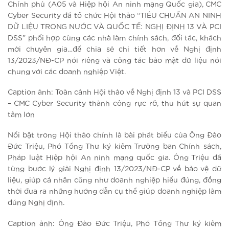
Chính phủ (A05 và Hiệp hội An ninh mạng Quốc gia), CMC
Cyber Security đã tổ chức Hội thảo “TIÊU CHUẨN AN NINH
DỮ LIỆU TRONG NƯỚC VÀ QUỐC TẾ: NGHỊ ĐỊNH 13 VÀ PCI
DSS” phối hợp cùng các nhà làm chính sách, đối tác, khách
mời chuyên gia…để chia sẻ chi tiết hơn về Nghị định
13/2023/NĐ-CP nói riêng và công tác bảo mật dữ liệu nói
chung với các doanh nghiệp Việt.
Caption ảnh: Toàn cảnh Hội thảo về Nghị định 13 và PCI DSS
– CMC Cyber Security thành công rực rỡ, thu hút sự quan
tâm lớn
Nổi bật trong Hội thảo chính là bài phát biểu của Ông Đào
Đức Triệu, Phó Tổng Thư ký kiêm Trưởng ban Chính sách,
Pháp luật Hiệp hội An ninh mạng quốc gia. Ông Triệu đã
từng bước lý giải Nghị định 13/2023/NĐ-CP về bảo vệ dữ
liệu, giúp cá nhân cũng như doanh nghiệp hiểu đúng, đồng
thời đưa ra những hướng dẫn cụ thể giúp doanh nghiệp làm
đúng Nghị định.
Caption ảnh: Ông Đào Đức Triệu, Phó Tổng Thư ký kiêm