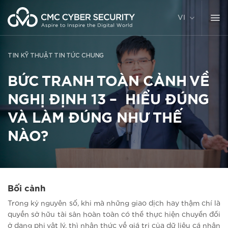
Chuyển
đến
VI
nội
dung
TIN KỸ THUẬT
TIN TỨC CHUNG
BỨC TRANH TOÀN CẢNH VỀ
NGHỊ ĐỊNH 13 – HIỂU ĐÚNG
VÀ LÀM ĐÚNG NHƯ THẾ
NÀO?
Bối cảnh
Trong kỷ nguyên số, khi mà những giao dịch hay thậm chí là
quyền sở hữu tài sản hoàn toàn có thể thực hiện chuyển đổi
ở dạng phi vật lý, thì nhận thức về giá trị của dữ liệu cá nhân