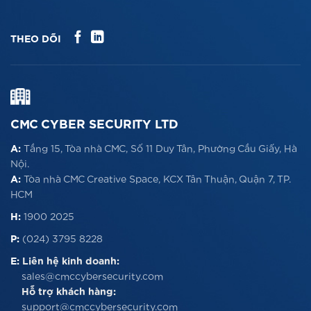
THEO DÕI
CMC CYBER SECURITY LTD
A:
Tầng 15, Tòa nhà CMC, Số 11 Duy Tân, Phường Cầu Giấy, Hà
Nội.
A:
Tòa nhà CMC Creative Space, KCX Tân Thuận, Quận 7, TP.
HCM
H:
1900 2025
P:
(024) 3795 8228
E:
Liên hệ kinh doanh:
sales@cmccybersecurity.com
Hỗ trợ khách hàng:
support@cmccybersecurity.com