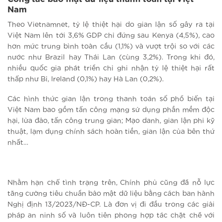
Nam
Theo Vietnamnet, tỷ lệ thiệt hại do gian lận số gây ra tại
Việt Nam lên tới 3,6% GDP chỉ đứng sau Kenya (4,5%), cao
hơn mức trung bình toàn cầu (1,1%) và vượt trội so với các
nước như Brazil hay Thái Lan (cùng 3,2%). Trong khi đó,
nhiều quốc gia phát triển chỉ ghi nhận tỷ lệ thiệt hại rất
thấp như Bỉ, Ireland (0,1%) hay Hà Lan (0,2%).
Các hình thức gian lận trong thanh toán số phổ biến tại
Việt Nam bao gồm tấn công mạng sử dụng phần mềm độc
hại, lừa đảo, tấn công trung gian; Mạo danh, gian lận phi kỹ
thuật, lạm dụng chính sách hoàn tiền, gian lận của bên thứ
nhất…
Nhằm hạn chế tình trạng trên, Chính phủ cũng đã nỗ lực
tăng cường tiêu chuẩn bảo mật dữ liệu bằng cách ban hành
Nghị định 13/2023/NĐ-CP. Là đơn vị đi đầu trong các giải
pháp an ninh số và luôn tiên phong hợp tác chặt chẽ với