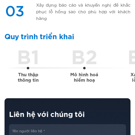
Xây dựng báo cáo và khuyến nghị để khắc
03
phục lỗ hổng sao cho phù hợp với khách
hàng
Quy trình triển khai
B1
B2
Thu thập
Mô hình hoá
X
thông tin
hiểm hoạ
l
Liên hệ với chúng tôi