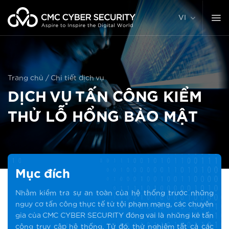
Chuyển
đến
VI
nội
dung
Trang chủ
/
Chi tiết dịch vụ
DỊCH VỤ TẤN CÔNG KIỂM
THỬ LỖ HỔNG BẢO MẬT
Mục đích
Nhằm kiểm tra sự an toàn của hệ thống trước những
nguy cơ tấn công thực tế từ tội phạm mạng, các chuyên
gia của CMC CYBER SECURITY đóng vai là những kẻ tấn
công truy cập hệ thống. Từ đó, thử nghiệm tất cả các