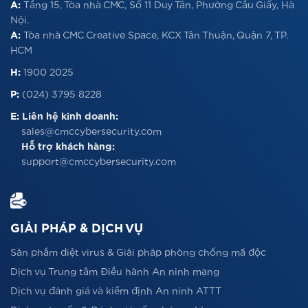
A:
Tầng 15, Tòa nhà CMC, Số 11 Duy Tân, Phường Cầu Giấy, Hà
Nội.
A:
Tòa nhà CMC Creative Space, KCX Tân Thuận, Quận 7, TP.
HCM
H:
1900 2025
P:
(024) 3795 8228
E:
Liên hệ kinh doanh:
sales@cmccybersecurity.com
Hỗ trợ khách hàng:
support@cmccybersecurity.com
GIẢI PHÁP & DỊCH VỤ
Sản phẩm diệt virus & Giải pháp phòng chống mã độc
Dịch vụ Trung tâm Điều hành An ninh mạng
Dịch vụ đánh giá và kiểm định An ninh ATTT