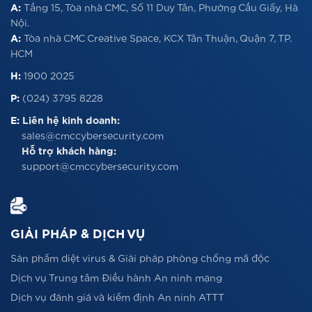
A:
Tầng 15, Tòa nhà CMC, Số 11 Duy Tân, Phường Cầu Giấy, Hà
Nội.
A:
Tòa nhà CMC Creative Space, KCX Tân Thuận, Quận 7, TP.
HCM
H:
1900 2025
P:
(024) 3795 8228
E:
Liên hệ kinh doanh:
sales@cmccybersecurity.com
Hỗ trợ khách hàng:
support@cmccybersecurity.com
GIẢI PHÁP & DỊCH VỤ
Sản phẩm diệt virus & Giải pháp phòng chống mã độc
Dịch vụ Trung tâm Điều hành An ninh mạng
Dịch vụ đánh giá và kiểm định An ninh ATTT