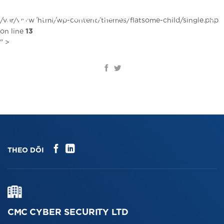
Chuyển
đến
VI
/var/www/html/wp-content/themes/flatsome-child/single.php
nội
on line
13
dung
" >
THEO DÕI
CMC CYBER SECURITY LTD