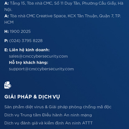
A:
Tầng 15, Tòa nhà CMC, Số 11 Duy Tân, Phường Cầu Giấy, Hà
Nội.
A:
Tòa nhà CMC Creative Space, KCX Tân Thuận, Quận 7, TP.
HCM
H:
1900 2025
P:
(024) 3795 8228
E:
Liên hệ kinh doanh:
sales@cmccybersecurity.com
Hỗ trợ khách hàng:
support@cmccybersecurity.com
GIẢI PHÁP & DỊCH VỤ
Sản phẩm diệt virus & Giải pháp phòng chống mã độc
Dịch vụ Trung tâm Điều hành An ninh mạng
Dịch vụ đánh giá và kiểm định An ninh ATTT