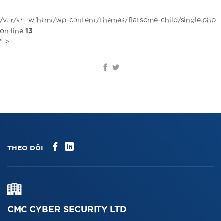
Chuyển
đến
VI
/var/www/html/wp-content/themes/flatsome-child/single.php
nội
on line
13
dung
" >
THEO DÕI
CMC CYBER SECURITY LTD